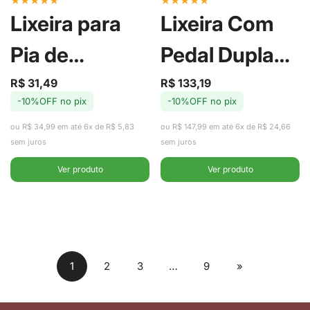
Lixeira para
Lixeira Com
Pia de
Pedal Dupla
Cozinha Trium
20Litros
R$ 31,49
R$ 133,19
Preço
Preço
Preço
Preço
-10%OFF no pix
-10%OFF no pix
de
regular
de
regular
Preta 2,5L -
Trium Cinza -
venda
venda
ou R$ 34,99 em até 6x de R$ 5,83
ou R$ 147,99 em até 6x de R$ 24,66
Ou
OU
sem juros
sem juros
Ver produto
Ver produto
1
2
3
…
9
»