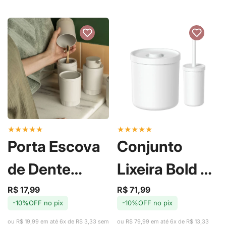
★
★
★
★
★
★
★
★
★
★
Porta Escova
Conjunto
de Dente
Lixeira Bold 6L
Dórica Branco
e Escova
R$ 17,99
R$ 71,99
Preço
Preço
Preço
Preço
-10%OFF no pix
-10%OFF no pix
de
regular
de
regular
- Ou
Sanitária
venda
venda
ou R$ 19,99 em até 6x de R$ 3,33 sem
ou R$ 79,99 em até 6x de R$ 13,33