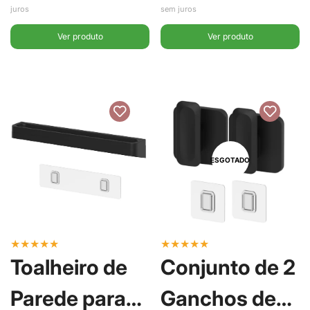
Branco - Ou
juros
sem juros
Ver produto
Ver produto
ESGOTADO
★
★
★
★
★
★
★
★
★
★
Toalheiro de
Conjunto de 2
Parede para
Ganchos de