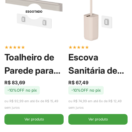
ESGOTADO
★
★
★
★
★
★
★
★
★
★
Toalheiro de
Escova
Parede para
Sanitária de
Banheiro
Piso/Parede
R$ 83,69
R$ 67,49
Preço
Preço
Preço
Preço
-10%OFF no pix
-10%OFF no pix
de
regular
de
regular
Eleve Bege -
Aura Bege -
venda
venda
ou R$ 92,99 em até 6x de R$ 15,49
ou R$ 74,99 em até 6x de R$ 12,49
Ou
Ou
sem juros
sem juros
Ver produto
Ver produto