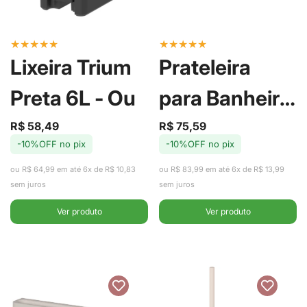
★
★
★
★
★
★
★
★
★
★
Lixeira Trium
Prateleira
Preta 6L - Ou
para Banheiro
Eleve Bege -
R$ 58,49
R$ 75,59
Preço
Preço
Preço
Preço
-10%OFF no pix
-10%OFF no pix
de
regular
de
regular
Ou
venda
venda
ou R$ 64,99 em até 6x de R$ 10,83
ou R$ 83,99 em até 6x de R$ 13,99
sem juros
sem juros
Ver produto
Ver produto