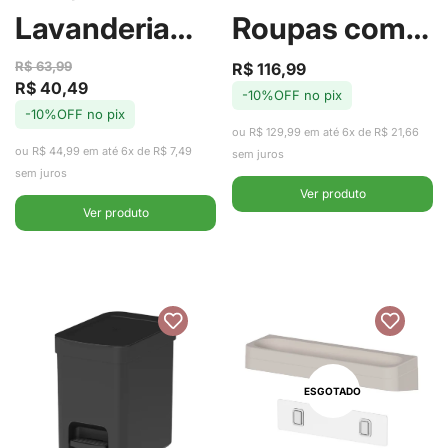
Lavanderia
Roupas com
Completa
Tampa Grid
R$ 63,99
R$ 116,99
Preço
Preço
R$ 40,49
Preço
Preço
-10%OFF no pix
de
regular
Flow com 3
Preto 49L -
-10%OFF no pix
de
regular
venda
ou R$ 129,99 em até 6x de R$ 21,66
venda
ou R$ 44,99 em até 6x de R$ 7,49
Peças Bege -
Ou
sem juros
sem juros
Ver produto
Ou
Ver produto
ESGOTADO