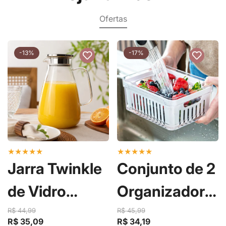
Ofertas
-13%
-17%
★
★
★
★
★
★
★
★
★
★
Jarra Twinkle
Conjunto de 2
de Vidro
Organizadores
Borossilicato
de Geladeira
R$ 44,99
R$ 45,99
R$ 35,09
R$ 34,19
Preço
Preço
Preço
Preço