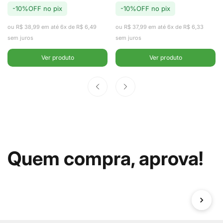
com Tampa
com Cesto
-10%OFF no pix
-10%OFF no pix
de
regular
de
regular
venda
venda
ou R$ 38,99 em até 6x de R$ 6,49
ou R$ 37,99 em até 6x de R$ 6,33
em Aço Inox
Clear Fresh
sem juros
sem juros
2,2L -
2,2L - Ou
Ver produto
Ver produto
Fracalanza
Quem compra, aprova!