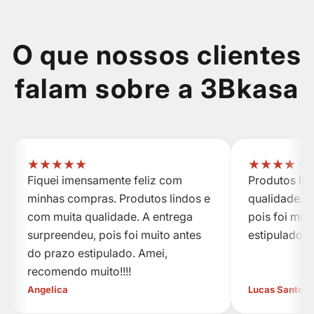
O que nossos clientes
falam sobre a 3Bkasa
★
★
★
★
★
★
★
★
★
★
Fiquei imensamente feliz com
Produtos li
minhas compras. Produtos lindos e
qualidade. A
com muita qualidade. A entrega
pois foi mui
surpreendeu, pois foi muito antes
estipulado.
do prazo estipulado. Amei,
recomendo muito!!!!
Angelica
Lucas Santos