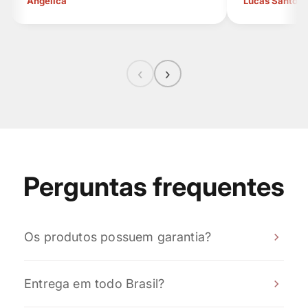
Angelica
Lucas Santos
‹
›
Perguntas frequentes
Os produtos possuem garantia?
Sim! Todos os nossos produtos possuem garantia
Entrega em todo Brasil?
contra defeitos de fabricação, conforme previsto
pela legislação brasileira. Caso ocorra qualquer