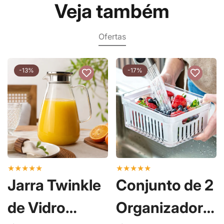
Veja também
Ofertas
-13%
-17%
★
★
★
★
★
★
★
★
★
★
Jarra Twinkle
Conjunto de 2
de Vidro
Organizadores