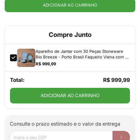
ADICIONAR AO CARRINHO
Compre Junto
Aparelho de Jantar com 30 Peças Stoneware
Bio Breeze - Porto Brasil Faqueiro Viena com 30
Peças em Aço Inox com Gift Box
R$ 999,99
Total:
R$ 999,99
ADICIONAR AO CARRINHO
Consulte o prazo estimado e o valor da entrega