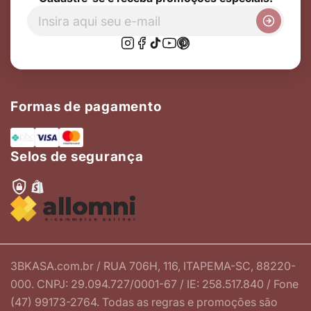
Formas de pagamento
Selos de segurança
3BKASA.com.br / RUA 706H, 116, ITAPEMA-SC, 88220-
000. CNPJ: 29.094.727/0001-67 / IE: 258.517.840 / Fone
(47) 99173-2764. Todas as regras e promoções são