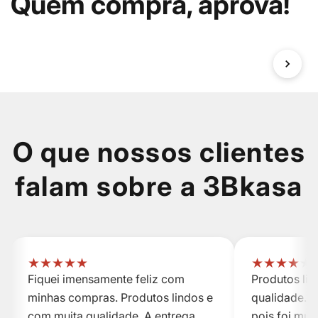
Quem compra, aprova!
O que nossos clientes
falam sobre a 3Bkasa
★
★
★
★
★
★
★
★
★
★
Fiquei imensamente feliz com
Produtos li
minhas compras. Produtos lindos e
qualidade. A
com muita qualidade. A entrega
pois foi mui