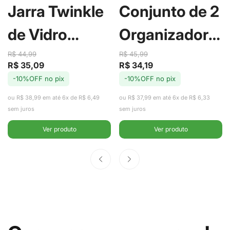
Jarra Twinkle
Conjunto de 2
de Vidro
Organizadores
Borossilicato
de Geladeira
R$ 44,99
R$ 45,99
R$ 35,09
R$ 34,19
Preço
Preço
Preço
Preço
com Tampa
com Cesto
-10%OFF no pix
-10%OFF no pix
de
regular
de
regular
venda
venda
ou R$ 38,99 em até 6x de R$ 6,49
ou R$ 37,99 em até 6x de R$ 6,33
em Aço Inox
Clear Fresh
sem juros
sem juros
2,2L -
2,2L - Ou
Ver produto
Ver produto
Fracalanza