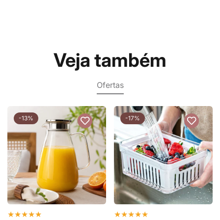
Veja também
Ofertas
-13%
-17%
★
★
★
★
★
★
★
★
★
★