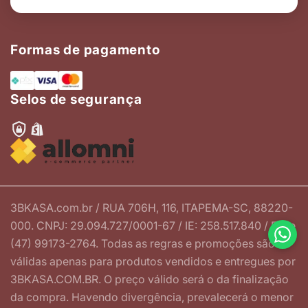
Formas de pagamento
Selos de segurança
3BKASA.com.br / RUA 706H, 116, ITAPEMA-SC, 88220-
000. CNPJ: 29.094.727/0001-67 / IE: 258.517.840 / Fone
(47) 99173-2764. Todas as regras e promoções são
válidas apenas para produtos vendidos e entregues por
3BKASA.COM.BR. O preço válido será o da finalização
da compra. Havendo divergência, prevalecerá o menor