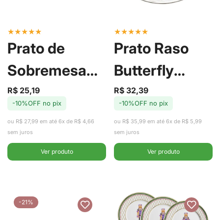
★
★
★
★
★
★
★
★
★
★
Prato de
Prato Raso
Sobremesa
Butterfly
Butterfly
Flower de
R$ 25,19
R$ 32,39
Preço
Preço
Preço
Preço
-10%OFF no pix
-10%OFF no pix
de
regular
de
regular
Flower de
Porcelana
venda
venda
ou R$ 27,99 em até 6x de R$ 4,66
ou R$ 35,99 em até 6x de R$ 5,99
Porcelana
27cm - Lyor
sem juros
sem juros
Ver produto
Ver produto
New Bone
19cm - Lyor
-21%