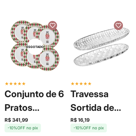
Alleanza
ESGOTADO
★
★
★
★
★
★
★
★
★
★
Conjunto de 6
Travessa
Pratos
Sortida de
Sobremesa
Cristal - Lyor
R$ 341,99
R$ 16,19
Preço
Preço
Preço
Preço
-10%OFF no pix
-10%OFF no pix
de
regular
de
regular
de Cerâmica
venda
venda