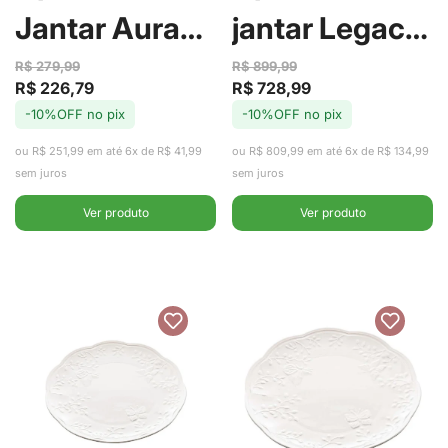
Jantar Aura
jantar Legacy
com 20 Peças
Gold com 42
R$ 279,99
R$ 899,99
R$ 226,79
R$ 728,99
Preço
Preço
Preço
Preço
de Porcelana -
Peças de
-10%OFF no pix
-10%OFF no pix
de
regular
de
regular
venda
venda
ou R$ 251,99 em até 6x de R$ 41,99
ou R$ 809,99 em até 6x de R$ 134,99
Tramontina
Porcelana -
sem juros
sem juros
L'Hermitage
Ver produto
Ver produto