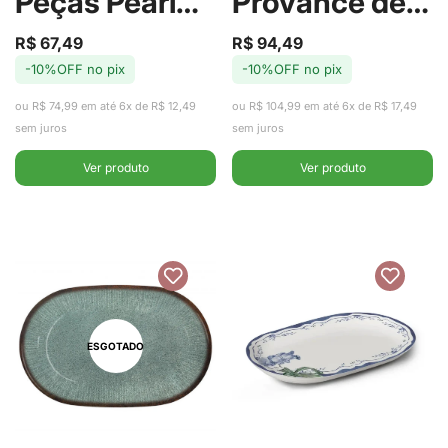
Peças Pearl
Provance de
com Meleira -
Cerâmica
R$ 67,49
R$ 94,49
Preço
Preço
Preço
Preço
-10%OFF no pix
-10%OFF no pix
de
regular
de
regular
Wolff
34cm -
venda
venda
ou R$ 74,99 em até 6x de R$ 12,49
ou R$ 104,99 em até 6x de R$ 17,49
Alleanza
sem juros
sem juros
Ver produto
Ver produto
ESGOTADO