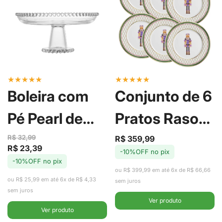
★
★
★
★
★
★
★
★
★
★
Boleira com
Conjunto de 6
Pé Pearl de
Pratos Raso
Cristal 20cm -
de Cerâmica
R$ 32,99
R$ 359,99
Preço
Preço
R$ 23,39
Preço
Preço
-10%OFF no pix
de
regular
Wolff
Soldadinhos
-10%OFF no pix
de
regular
venda
ou R$ 399,99 em até 6x de R$ 66,66
venda
ou R$ 25,99 em até 6x de R$ 4,33
com Filete de
sem juros
sem juros
Ver produto
Ouro 29cm -
Ver produto