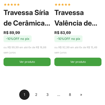
★
★
★
★
★
★
★
★
★
★
Travessa Síria
Travessa
de Cerâmica
Valência de
34cm -
Cerâmica
R$ 89,99
R$ 83,69
Preço
Preço
Preço
Preço
-10%OFF no pix
-10%OFF no pix
de
regular
de
regular
Alleanza
34cm -
venda
venda
ou R$ 99,99 em até 6x de R$ 16,66
ou R$ 92,99 em até 6x de R$ 15,49
Alleanza
sem juros
sem juros
Ver produto
Ver produto
1
2
3
…
8
»