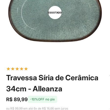
ESGOTADO
★
★
★
★
★
Travessa Síria de Cerâmica
34cm - Alleanza
R$ 89,99
-10%OFF no pix
Preço
Preço
de
regular
ou R$ 99,99 em até 6x de R$ 16,66 sem juros