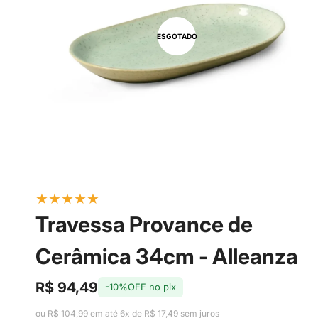
ESGOTADO
★
★
★
★
★
Travessa Provance de
Cerâmica 34cm - Alleanza
R$ 94,49
-10%OFF no pix
Preço
Preço
de
regular
ou R$ 104,99 em até 6x de R$ 17,49 sem juros