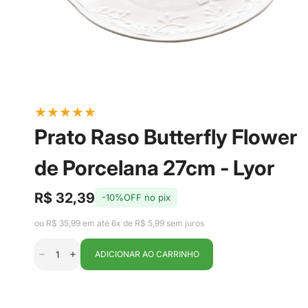
★
★
★
★
★
Prato Raso Butterfly Flower
de Porcelana 27cm - Lyor
R$ 32,39
-10%OFF no pix
Preço
Preço
de
regular
ou R$ 35,99 em até 6x de R$ 5,99 sem juros
venda
ADICIONAR AO CARRINHO