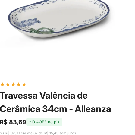
★
★
★
★
★
Travessa Valência de
Cerâmica 34cm - Alleanza
R$ 83,69
-10%OFF no pix
Preço
Preço
de
regular
ou R$ 92,99 em até 6x de R$ 15,49 sem juros