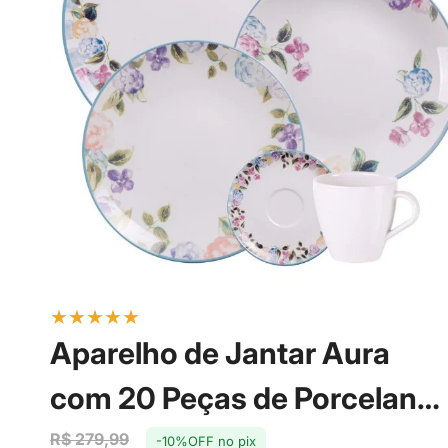
★
★
★
★
★
Aparelho de Jantar Aura
com 20 Peças de Porcelana
- Tramontina
R$ 279,99
-10%OFF no pix