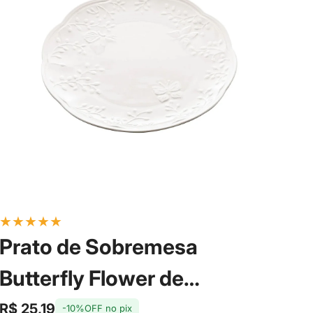
★
★
★
★
★
Prato de Sobremesa
Butterfly Flower de
Porcelana New Bone 19cm -
R$ 25,19
-10%OFF no pix