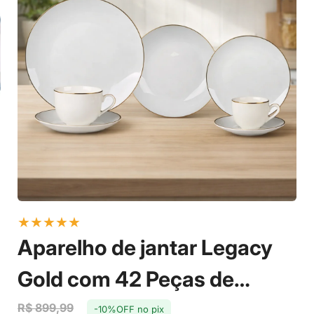
★
★
★
★
★
Aparelho de jantar Legacy
Gold com 42 Peças de
Porcelana - L'Hermitage
R$ 899,99
-10%OFF no pix