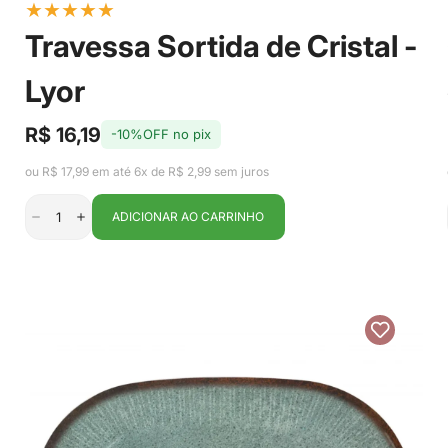
★
★
★
★
★
Travessa Sortida de Cristal -
Lyor
R$ 16,19
-10%OFF no pix
Preço
Preço
de
regular
ou R$ 17,99 em até 6x de R$ 2,99 sem juros
venda
ADICIONAR AO CARRINHO