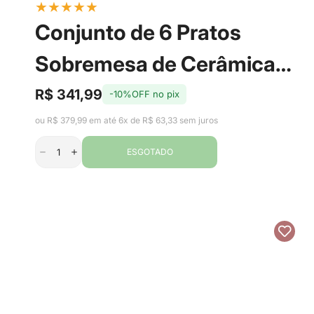
★
★
★
★
★
Conjunto de 6 Pratos
Sobremesa de Cerâmica
Soldadinhos com Filete de
R$ 341,99
-10%OFF no pix
Preço
Preço
de
regular
Ouro 21cm - Alleanza
ou R$ 379,99 em até 6x de R$ 63,33 sem juros
venda
ESGOTADO