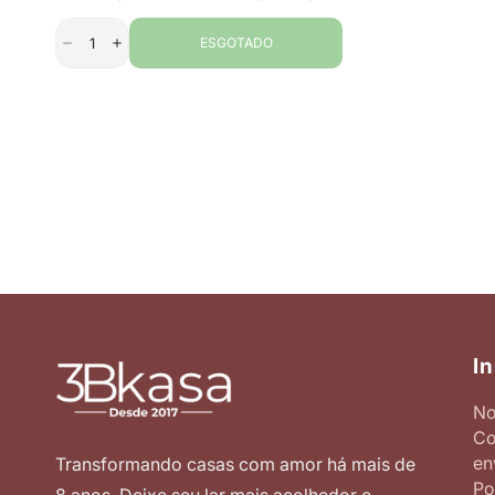
venda
ESGOTADO
In
No
Co
en
Transformando casas com amor há mais de
Po