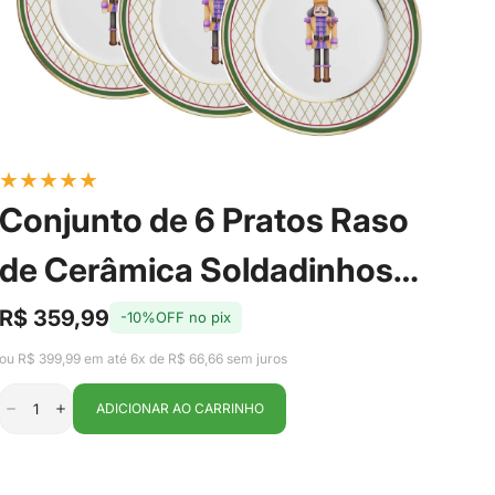
★
★
★
★
★
Conjunto de 6 Pratos Raso
de Cerâmica Soldadinhos
com Filete de Ouro 29cm -
R$ 359,99
-10%OFF no pix
Preço
Preço
de
regular
Alleanza
ou R$ 399,99 em até 6x de R$ 66,66 sem juros
venda
ADICIONAR AO CARRINHO