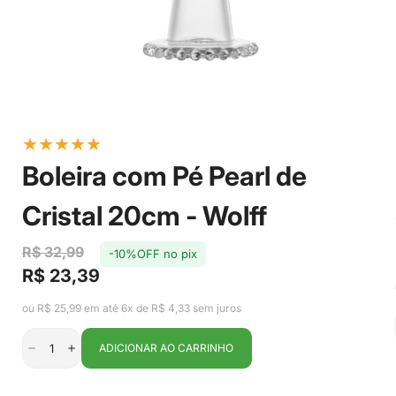
★
★
★
★
★
Boleira com Pé Pearl de
Cristal 20cm - Wolff
R$ 32,99
-10%OFF no pix
R$ 23,39
Preço
Preço
de
regular
ou R$ 25,99 em até 6x de R$ 4,33 sem juros
venda
ADICIONAR AO CARRINHO