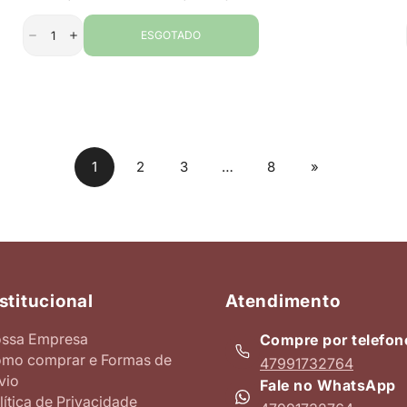
venda
ESGOTADO
1
2
3
…
8
»
stitucional
Atendimento
ssa Empresa
Compre por telefon
mo comprar e Formas de
47991732764
vio
Fale no WhatsApp
lítica de Privacidade