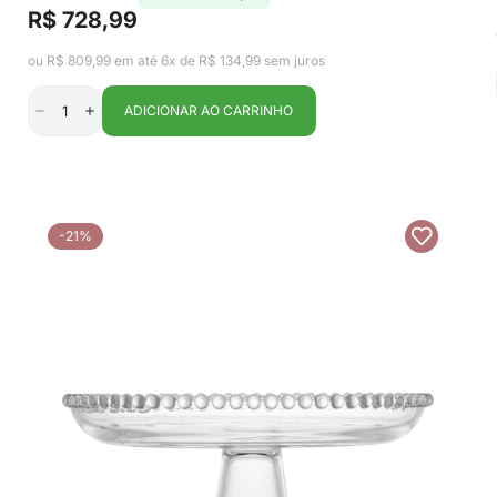
R$ 728,99
Preço
Preço
de
regular
ou R$ 809,99 em até 6x de R$ 134,99 sem juros
venda
ADICIONAR AO CARRINHO
-21%