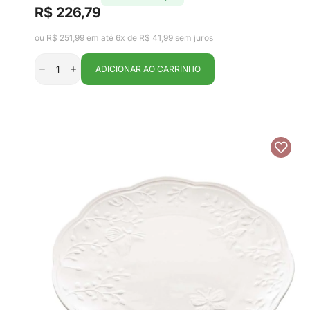
R$ 226,79
Preço
Preço
de
regular
ou R$ 251,99 em até 6x de R$ 41,99 sem juros
venda
ADICIONAR AO CARRINHO