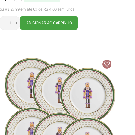
Preço
Preço
de
regular
Lyor
ou R$ 27,99 em até 6x de R$ 4,66 sem juros
venda
ADICIONAR AO CARRINHO