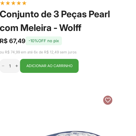
★
★
★
★
★
Conjunto de 3 Peças Pearl
com Meleira - Wolff
R$ 67,49
-10%OFF no pix
Preço
Preço
de
regular
ou R$ 74,99 em até 6x de R$ 12,49 sem juros
venda
ADICIONAR AO CARRINHO