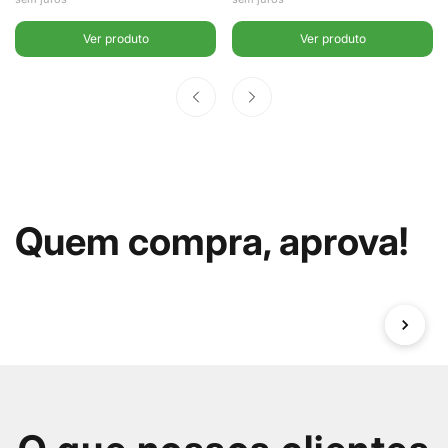
2,2L -
2,2L - Ou
Ver produto
Ver produto
Fracalanza
Quem compra, aprova!