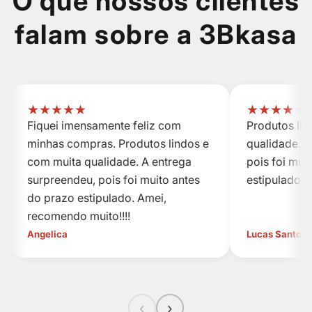
O que nossos clientes
falam sobre a 3Bkasa
★
★
★
★
★
★
★
★
★
★
Fiquei imensamente feliz com
Produtos li
minhas compras. Produtos lindos e
qualidade. A
com muita qualidade. A entrega
pois foi mui
surpreendeu, pois foi muito antes
estipulado.
do prazo estipulado. Amei,
recomendo muito!!!!
Angelica
Lucas Santos
‹
›