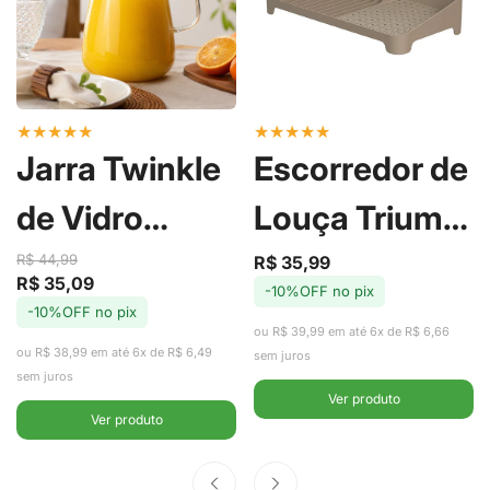
★
★
★
★
★
★
★
★
★
★
Jarra Twinkle
Escorredor de
de Vidro
Louça Trium
Borossilicato
Compact
R$ 44,99
R$ 35,99
Preço
Preço
R$ 35,09
Preço
Preço
-10%OFF no pix
de
regular
com Tampa
Marrom
-10%OFF no pix
de
regular
venda
ou R$ 39,99 em até 6x de R$ 6,66
venda
ou R$ 38,99 em até 6x de R$ 6,49
em Aço Inox
Amêndoa -
sem juros
sem juros
Ver produto
2,2L -
Ou
Ver produto
Fracalanza