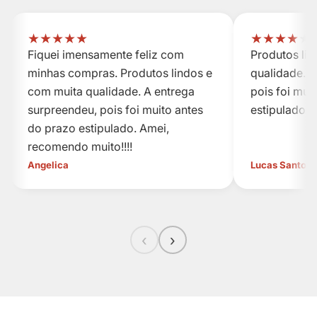
★
★
★
★
★
★
★
★
★
★
Fiquei imensamente feliz com
Produtos li
minhas compras. Produtos lindos e
qualidade. A
com muita qualidade. A entrega
pois foi mui
surpreendeu, pois foi muito antes
estipulado.
do prazo estipulado. Amei,
recomendo muito!!!!
Angelica
Lucas Santos
‹
›