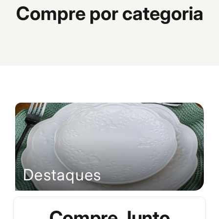
Compre por categoria
Mesa posta
Cozinha
El
Destaques
Compre Junto