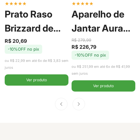
★
★
★
★
★
★
★
★
★
★
Prato Raso
Aparelho de
Brizzard de
Jantar Aura
Porcelana
com 20 Peças
R$ 279,99
R$ 20,69
Preço
Preço
R$ 226,79
Preço
Preço
-10%OFF no pix
de
regular
26,7cm -
de Porcelana -
-10%OFF no pix
de
regular
venda
ou R$ 22,99 em até 6x de R$ 3,83 sem
venda
ou R$ 251,99 em até 6x de R$ 41,99
L'Hermitage
Tramontina
juros
sem juros
Ver produto
Ver produto