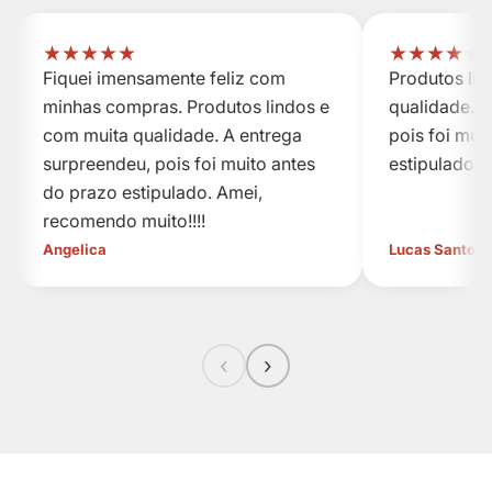
★
★
★
★
★
★
★
★
★
★
Fiquei imensamente feliz com
Produtos li
minhas compras. Produtos lindos e
qualidade. A
com muita qualidade. A entrega
pois foi mui
surpreendeu, pois foi muito antes
estipulado.
do prazo estipulado. Amei,
recomendo muito!!!!
Angelica
Lucas Santos
‹
›