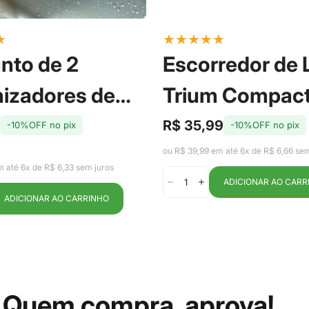
★
★
★
★
★
★
nto de 2
Escorredor de
izadores de
Trium Compac
eira com Cesto
Marrom Amênd
R$ 35,99
-10%OFF no pix
-10%OFF no pix
Preço
Preço
de
regular
 Fresh 2,2L - Ou
Ou
ou R$ 39,99 em até 6x de R$ 6,66 sem
venda
m até 6x de R$ 6,33 sem juros
ADICIONAR AO CARR
ADICIONAR AO CARRINHO
Quem compra, aprova!