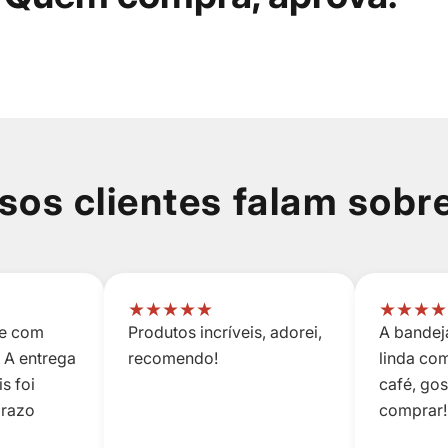
sos clientes falam sobr
★
★
★
★
★
★
★
★
★
 e com
Produtos incríveis, adorei,
A bandeja
 A entrega
recomendo!
linda co
s foi
café, go
prazo
comprar!