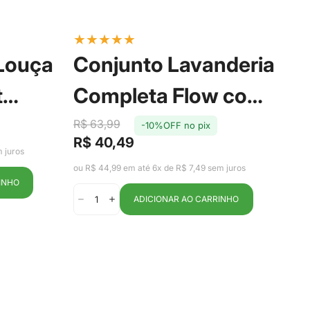
★
★
★
★
★
★
 Louça
Conjunto Lavanderia
P
t
Completa Flow com
S
oa -
3 Peças Bege - Ou
R$ 63,99
-10%OFF no pix
T
R$
R$ 40,49
Pr
Pr
Preço
Preço
 juros
de
reg
de
regular
ou R
ou R$ 44,99 em até 6x de R$ 7,49 sem juros
ve
venda
INHO
ADICIONAR AO CARRINHO