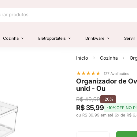
Cozinha
Eletroportáteis
Drinkware
Servir
Início
Cozinha
★
★
★
★
★
127 Avaliações
Organizador de Ov
unid - Ou
R$ 49,99
-20%
R$ 35,99
-10%OFF NO PI
ou R$ 39,99 em até 6x de R$ 6,