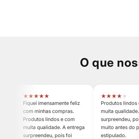
O que nos
★
★
★
★
★
★
★
★
★
★
Fiquei imensamente feliz
Produtos lindos
com minhas compras.
muita qualidade.
Produtos lindos e com
surpreendeu, poi
muita qualidade. A entrega
muito antes do 
surpreendeu, pois foi
estipulado.