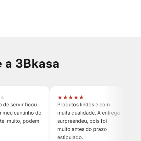
e a 3Bkasa
★
★
★
★
★
★
 de servir ficou
Produtos lindos e com
P
m meu cantinho do
muita qualidade. A entrega
m
stei muito, podem
surpreendeu, pois foi
s
muito antes do prazo
m
estipulado.
es