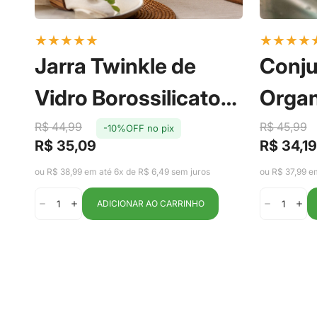
★
★
★
★
★
★
★
★
★
Jarra Twinkle de
Conju
Vidro Borossilicato
Organ
com Tampa em Aço
Gelad
R$ 44,99
R$ 45,99
-10%OFF no pix
R$ 35,09
R$ 34,19
Preço
Preço
Preço
Preço
Inox 2,2L -
Clear
de
regular
de
regular
ou R$ 38,99 em até 6x de R$ 6,49 sem juros
ou R$ 37,99 e
venda
venda
Fracalanza
ADICIONAR AO CARRINHO