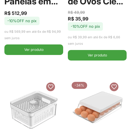
Panelas em
de Ovos Clear
Alumínio com
Fresh 36 unid
R$ 49,99
R$ 512,99
Preço
Preço
R$ 35,99
Preço
Preço
-10%OFF no pix
de
regular
Revestimento
- Ou
-10%OFF no pix
de
regular
venda
ou R$ 569,99 em até 6x de R$ 94,99
venda
ou R$ 39,99 em até 6x de R$ 6,66
em
sem juros
sem juros
Ver produto
Antiaderente
Ver produto
Starflon Max
Paris
-34%
Vermelho -
Tramontina