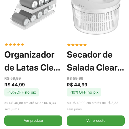
★
★
★
★
★
★
★
★
★
★
Organizador
Secador de
de Latas Clear
Salada Clear
Fresh 9 unid -
Fresh Branco
R$ 59,99
R$ 59,99
R$ 44,99
R$ 44,99
Preço
Preço
Preço
Preço
Ou
5,5L - Ou
-10%OFF no pix
-10%OFF no pix
de
regular
de
regular
venda
venda
ou R$ 49,99 em até 6x de R$ 8,33
ou R$ 49,99 em até 6x de R$ 8,33
sem juros
sem juros
Ver produto
Ver produto