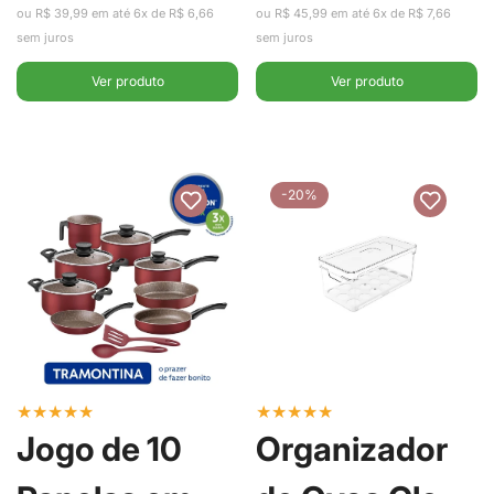
venda
venda
ou R$ 39,99 em até 6x de R$ 6,66
ou R$ 45,99 em até 6x de R$ 7,66
Ou
sem juros
sem juros
Ver produto
Ver produto
-20%
★
★
★
★
★
★
★
★
★
★
Jogo de 10
Organizador