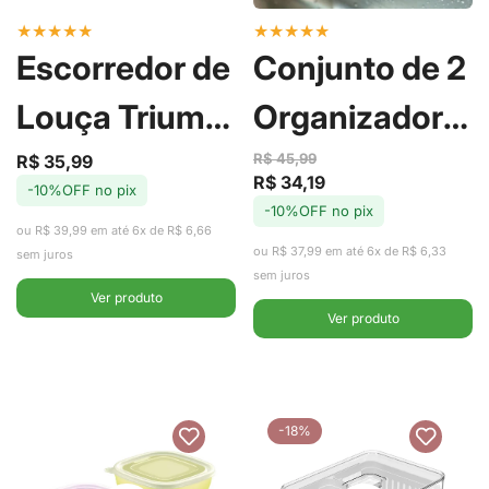
★
★
★
★
★
★
★
★
★
★
Escorredor de
Conjunto de 2
Louça Trium
Organizadores
Compact
de Geladeira
R$ 45,99
R$ 35,99
Preço
Preço
R$ 34,19
Preço
Preço
-10%OFF no pix
de
regular
Marrom
com Cesto
-10%OFF no pix
de
regular
venda
ou R$ 39,99 em até 6x de R$ 6,66
venda
ou R$ 37,99 em até 6x de R$ 6,33
Amêndoa -
Clear Fresh
sem juros
sem juros
Ver produto
Ou
2,2L - Ou
Ver produto
-18%