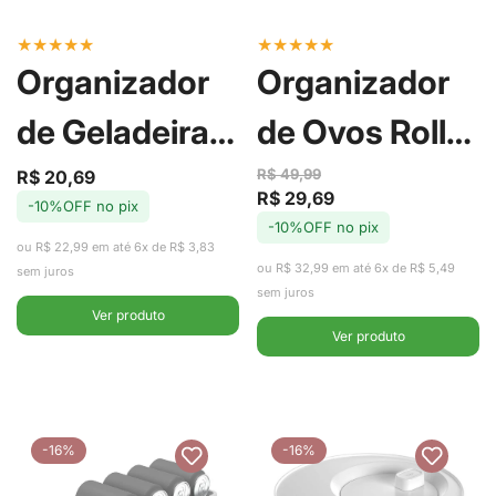
★
★
★
★
★
★
★
★
★
★
Organizador
Organizador
de Geladeira
de Ovos Roll
com Cesto
Clear Fresh 21
R$ 49,99
R$ 20,69
Preço
Preço
R$ 29,69
Preço
Preço
-10%OFF no pix
de
regular
Clear Fresh
unid - Ou
-10%OFF no pix
de
regular
venda
ou R$ 22,99 em até 6x de R$ 3,83
venda
ou R$ 32,99 em até 6x de R$ 5,49
2,2L - Ou
sem juros
sem juros
Ver produto
Ver produto
-16%
-16%