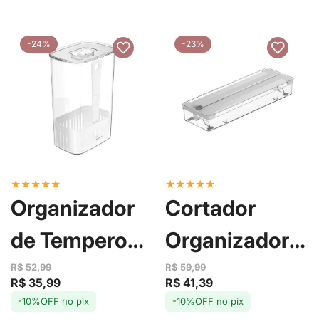
-24%
-23%
★
★
★
★
★
★
★
★
★
★
Organizador
Cortador
de Temperos
Organizador
Clear Fresh
de Rolos
R$ 52,99
R$ 59,99
R$ 35,99
R$ 41,39
Preço
Preço
Preço
Preço
2,3L - Ou
Duplo Clear -
-10%OFF no pix
-10%OFF no pix
de
regular
de
regular