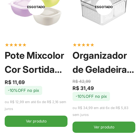
ESGOTADO
ESGOTADO
★
★
★
★
★
★
★
★
★
★
Pote Mixcolor
Organizador
Cor Sortida
de Geladeira
600ml -
Duplo com
R$ 42,99
R$ 11,69
Preço
Preço
R$ 31,49
Preço
Preço
-10%OFF no pix
de
regular
Tramontina
Cesto Clear
-10%OFF no pix
de
regular
venda
ou R$ 12,99 em até 6x de R$ 2,16 sem
venda
ou R$ 34,99 em até 6x de R$ 5,83
Fresh 2,2L -
juros
sem juros
Ver produto
Ou
Ver produto