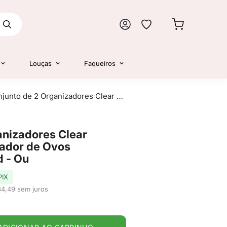
Louças
Faqueiros
Conjunto de 2 Organizadores Clear Fresh 5L e Organizador de Ovos Clear Fresh 36 unid - Ou
anizadores Clear
zador de Ovos
d - Ou
PIX
34,49 sem juros