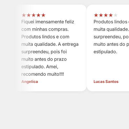
★
★
★
★
★
★
★
★
★
★
Fiquei imensamente feliz
Produtos lindos
com minhas compras.
muita qualidade.
Produtos lindos e com
surpreendeu, poi
muita qualidade. A entrega
muito antes do 
surpreendeu, pois foi
estipulado.
muito antes do prazo
estipulado. Amei,
recomendo muito!!!!
Angelica
Lucas Santos