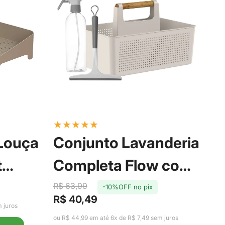
★
★
★
★
★
★
 Louça
Conjunto Lavanderia
P
t
Completa Flow com
S
oa -
3 Peças Bege - Ou
R$ 63,99
-10%OFF no pix
T
R$
R$ 40,49
Pr
Pr
Preço
Preço
 juros
de
reg
de
regular
ou R
ou R$ 44,99 em até 6x de R$ 7,49 sem juros
ve