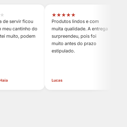
★
★
★
★
★
★
 de servir ficou
Produtos lindos e com
P
m meu cantinho do
muita qualidade. A entrega
m
stei muito, podem
surpreendeu, pois foi
s
muito antes do prazo
m
estipulado.
es
 Haia
Lucas
Cl