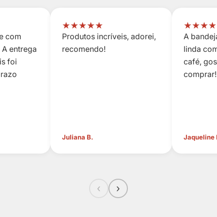
★
★
★
★
★
★
★
★
★
 e com
Produtos incríveis, adorei,
A bandeja
 A entrega
recomendo!
linda co
s foi
café, go
prazo
comprar!
Juliana B.
Jaqueline
‹
›