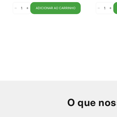
venda
venda
Fracalanza
ADICIONAR AO CARRINHO
O que nos