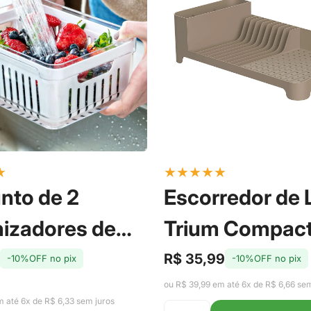
★
★
★
★
★
★
nto de 2
Escorredor de
izadores de
Trium Compac
eira com Cesto
Marrom Amênd
R$ 35,99
-10%OFF no pix
-10%OFF no pix
Preço
Preço
de
regular
 Fresh 2,2L - Ou
Ou
ou R$ 39,99 em até 6x de R$ 6,66 sem
venda
m até 6x de R$ 6,33 sem juros