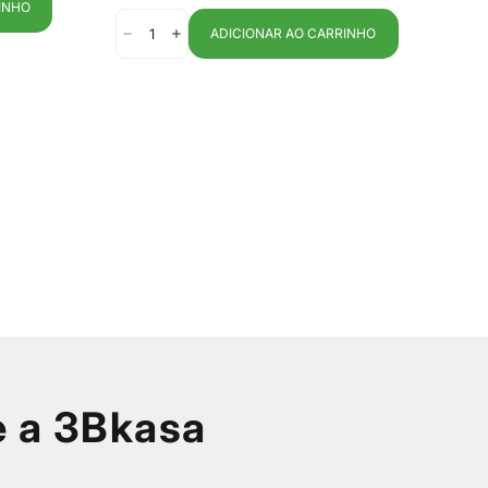
venda
INHO
ADICIONAR AO CARRINHO
e a 3Bkasa