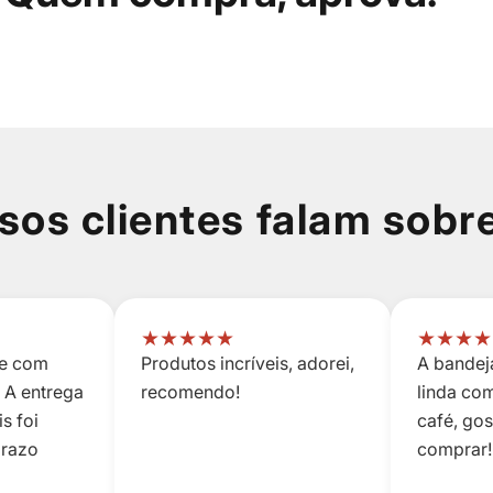
sos clientes falam sobr
★
★
★
★
★
★
★
★
★
 e com
Produtos incríveis, adorei,
A bandeja
 A entrega
recomendo!
linda co
s foi
café, go
prazo
comprar!