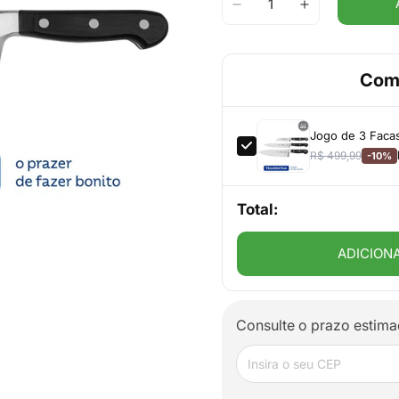
Com
Jogo de 3 Faca
R$ 499,99
-10%
Total:
ADICION
Consulte o prazo estima