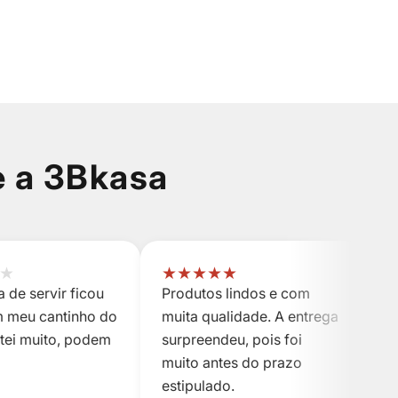
e a 3Bkasa
★
★
★
★
★
★
 de servir ficou
Produtos lindos e com
P
m meu cantinho do
muita qualidade. A entrega
m
stei muito, podem
surpreendeu, pois foi
s
muito antes do prazo
m
estipulado.
es