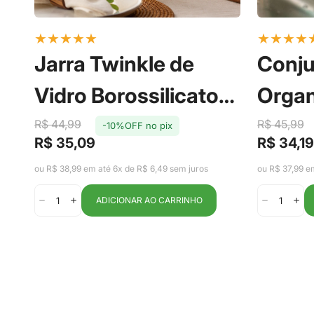
★
★
★
★
★
★
★
★
★
Jarra Twinkle de
Conju
Vidro Borossilicato
Organ
com Tampa em Aço
Gelad
R$ 44,99
R$ 45,99
-10%OFF no pix
R$ 35,09
R$ 34,19
Preço
Preço
Preço
Preço
Inox 2,2L -
Clear
de
regular
de
regular
ou R$ 38,99 em até 6x de R$ 6,49 sem juros
ou R$ 37,99 e
venda
venda
Fracalanza
ADICIONAR AO CARRINHO