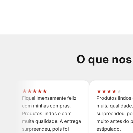
O que nos
★
★
★
★
★
★
★
★
★
★
Fiquei imensamente feliz
Produtos lindos
com minhas compras.
muita qualidade.
Produtos lindos e com
surpreendeu, poi
muita qualidade. A entrega
muito antes do 
surpreendeu, pois foi
estipulado.