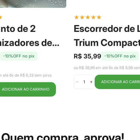
★
★
★
★
★
★
nto de 2
Escorredor de
izadores de
Trium Compac
eira com Cesto
Marrom Amênd
R$ 35,99
-10%OFF no pix
-10%OFF no pix
Preço
Preço
de
regular
 Fresh 2,2L - Ou
Ou
ou R$ 39,99 em até 6x de R$ 6,66 sem
venda
m até 6x de R$ 6,33 sem juros
ADICIONAR AO CARR
ADICIONAR AO CARRINHO
Quem compra, aprova!