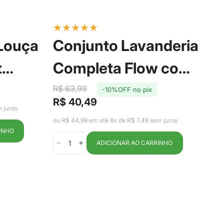
★
★
★
★
★
★
 Louça
Conjunto Lavanderia
P
t
Completa Flow com
S
oa -
3 Peças Bege - Ou
R$ 63,99
-10%OFF no pix
T
R$
R$ 40,49
Pr
Pr
Preço
Preço
 juros
de
reg
de
regular
ou R
ou R$ 44,99 em até 6x de R$ 7,49 sem juros
ve
venda
INHO
ADICIONAR AO CARRINHO