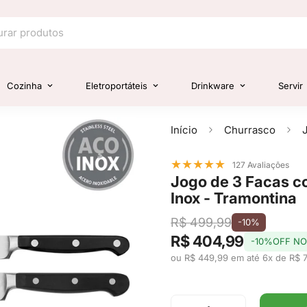
Cozinha
Eletroportáteis
Drinkware
Servir
Início
Churrasco
★
★
★
★
★
127 Avaliações
Jogo de 3 Facas 
Inox - Tramontina
R$ 499,99
-10%
R$ 404,99
-10%OFF NO
ou R$ 449,99 em até 6x de R$ 