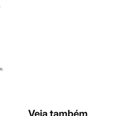
o
a;
Veja também