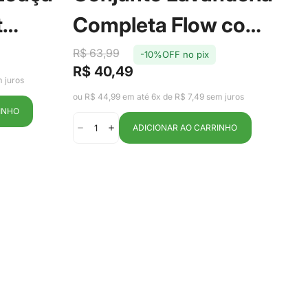
P
t
Completa Flow com
S
oa -
3 Peças Bege - Ou
R$ 63,99
-10%OFF no pix
T
R$
R$ 40,49
Pr
Pr
Preço
Preço
 juros
de
reg
de
regular
ou R
ou R$ 44,99 em até 6x de R$ 7,49 sem juros
ve
venda
INHO
ADICIONAR AO CARRINHO