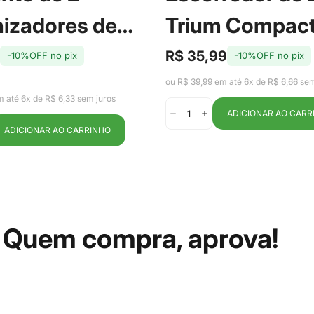
izadores de
Trium Compac
eira com Cesto
Marrom Amênd
R$ 35,99
-10%OFF no pix
-10%OFF no pix
Preço
Preço
de
regular
 Fresh 2,2L - Ou
Ou
ou R$ 39,99 em até 6x de R$ 6,66 sem
venda
m até 6x de R$ 6,33 sem juros
ADICIONAR AO CARR
ADICIONAR AO CARRINHO
Quem compra, aprova!