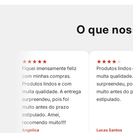
O que nos
★
★
★
★
★
★
★
★
★
★
Fiquei imensamente feliz
Produtos lindos
com minhas compras.
muita qualidade.
Produtos lindos e com
surpreendeu, poi
muita qualidade. A entrega
muito antes do 
surpreendeu, pois foi
estipulado.
muito antes do prazo
estipulado. Amei,
recomendo muito!!!!
Angelica
Lucas Santos