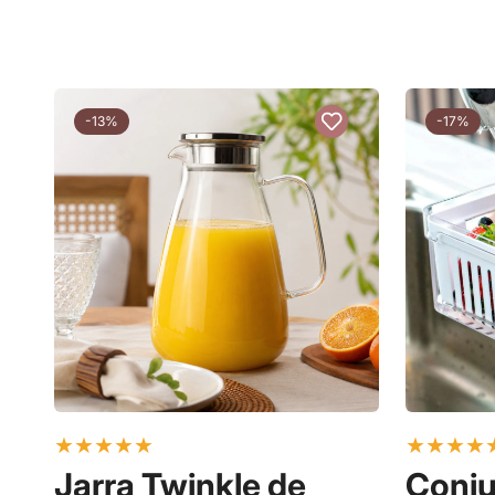
-13%
-17%
★
★
★
★
★
★
★
★
★
Jarra Twinkle de
Conju