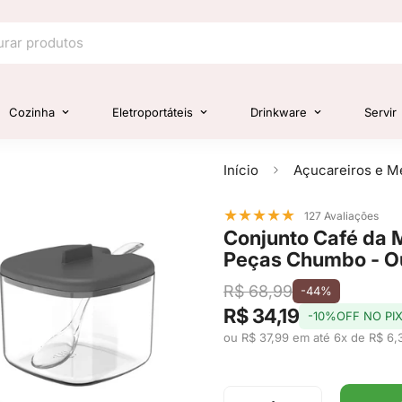
Cozinha
Eletroportáteis
Drinkware
Servir
Início
Açucareiros e Me
★
★
★
★
★
127 Avaliações
Conjunto Café da 
Peças Chumbo - O
R$ 68,99
-44%
R$ 34,19
-10%OFF NO PI
ou R$ 37,99 em até 6x de R$ 6,