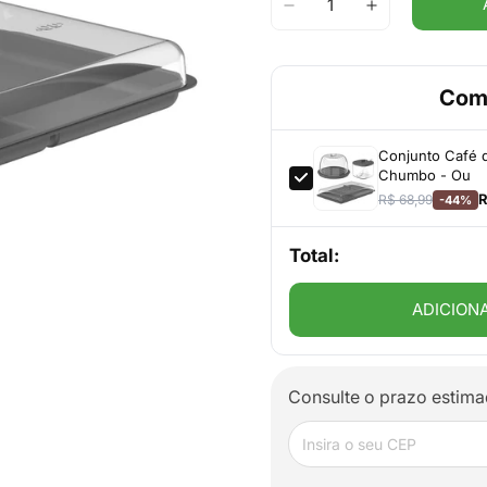
Com
Conjunto Café 
Chumbo - Ou
R
R$ 68,99
-44%
Total:
ADICION
Consulte o prazo estima