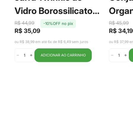
Vidro Borossilicato
Organ
com Tampa em Aço
Gelad
R$ 44,99
R$ 45,99
-10%OFF no pix
R$ 35,09
R$ 34,19
Preço
Preço
Preço
Preço
Inox 2,2L -
Clear
de
regular
de
regular
ou R$ 38,99 em até 6x de R$ 6,49 sem juros
ou R$ 37,99 e
venda
venda
Fracalanza
ADICIONAR AO CARRINHO