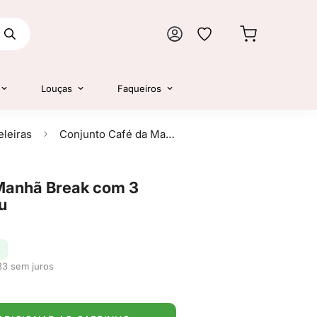
Louças
Faqueiros
leiras
Conjunto Café da Manhã Break com 3 Peças Chumbo - Ou
Manhã Break com 3
u
X
33 sem juros