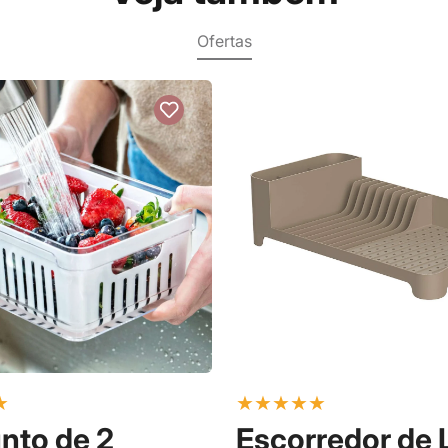
Ofertas
★
★
★
★
★
★
nto de 2
Escorredor de