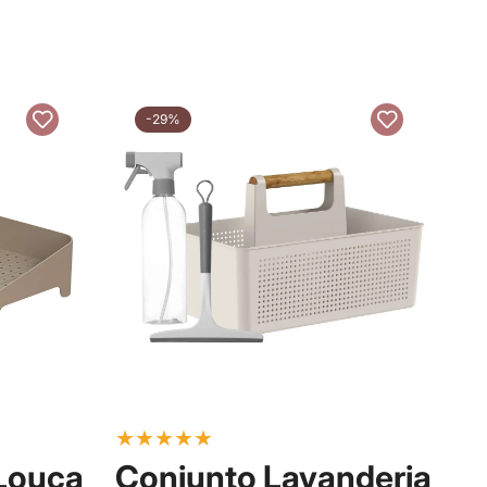
-29%
★
★
★
★
★
★
 Louça
Conjunto Lavanderia