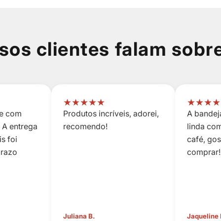
sos clientes falam sobr
★
★
★
★
★
★
★
★
★
 e com
Produtos incríveis, adorei,
A bandeja
 A entrega
recomendo!
linda co
s foi
café, go
prazo
comprar!
Juliana B.
Jaqueline