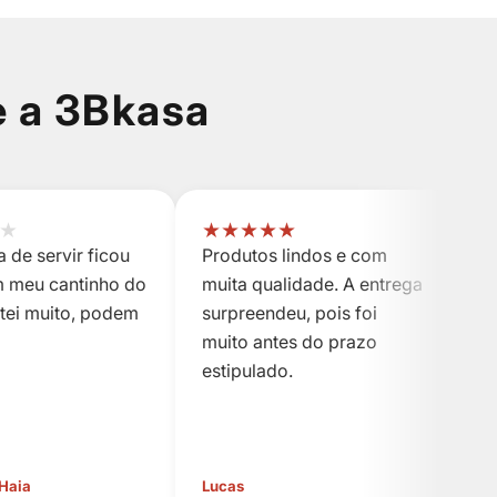
e a 3Bkasa
★
★
★
★
★
★
 de servir ficou
Produtos lindos e com
P
m meu cantinho do
muita qualidade. A entrega
m
stei muito, podem
surpreendeu, pois foi
s
muito antes do prazo
m
estipulado.
es
 Haia
Lucas
Cl