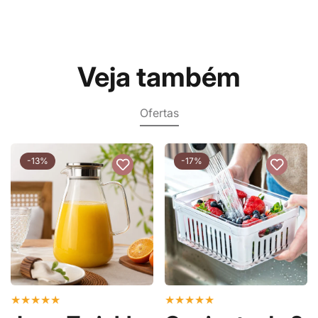
Veja também
Ofertas
-13%
-17%
★
★
★
★
★
★
★
★
★
★