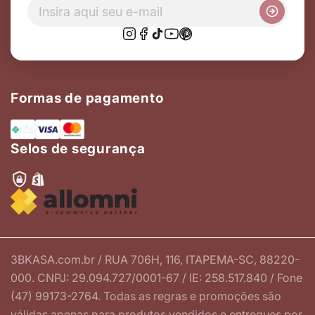
Formas de pagamento
Selos de segurança
3BKASA.com.br / RUA 706H, 116, ITAPEMA-SC, 88220-
000. CNPJ: 29.094.727/0001-67 / IE: 258.517.840 / Fone
(47) 99173-2764. Todas as regras e promoções são
válidas apenas para produtos vendidos e entregues por