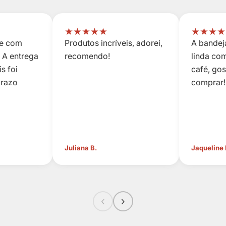
★
★
★
★
★
★
★
★
★
 e com
Produtos incríveis, adorei,
A bandeja
 A entrega
recomendo!
linda co
s foi
café, go
prazo
comprar!
Juliana B.
Jaqueline
‹
›