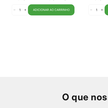
venda
venda
Fracalanza
ADICIONAR AO CARRINHO
O que nos