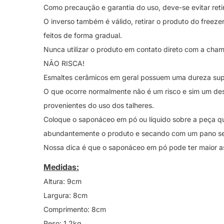
Como precaução e garantia do uso, deve-se evitar reti
O inverso também é válido, retirar o produto do freez
feitos de forma gradual.
Nunca utilizar o produto em contato direto com a chama
NÃO RISCA!
Esmaltes cerâmicos em geral possuem uma dureza superi
O que ocorre normalmente não é um risco e sim um de
provenientes do uso dos talheres.
Coloque o saponáceo em pó ou líquido sobre a peça qu
abundantemente o produto e secando com um pano s
Nossa dica é que o saponáceo em pó pode ter maior asse
Medidas:
Altura: 9cm
Largura: 8cm
Comprimento: 8cm
Peso: 1,2kg