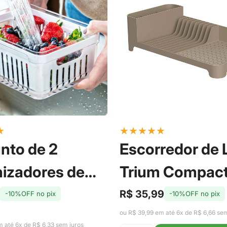
★
★
★
★
★
★
nto de 2
Escorredor de
izadores de
Trium Compac
eira com Cesto
Marrom Amênd
R$ 35,99
-10%OFF no pix
-10%OFF no pix
Preço
Preço
de
regular
 Fresh 2,2L - Ou
Ou
ou R$ 39,99 em até 6x de R$ 6,66 sem
venda
m até 6x de R$ 6,33 sem juros