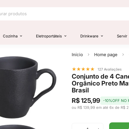
Cozinha
Eletroportáteis
Drinkware
Servir
Início
Home page
★
★
★
★
★
127 Avaliações
Conjunto de 4 Ca
Orgânico Preto Mat
Brasil
R$ 125,99
-10%OFF NO 
ou R$ 139,99 em até 6x de R$ 2