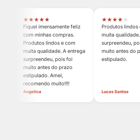
★
★
★
★
★
★
★
★
★
★
Fiquei imensamente feliz
Produtos lindos
com minhas compras.
muita qualidade.
Produtos lindos e com
surpreendeu, poi
muita qualidade. A entrega
muito antes do 
surpreendeu, pois foi
estipulado.
muito antes do prazo
estipulado. Amei,
recomendo muito!!!!
Angelica
Lucas Santos