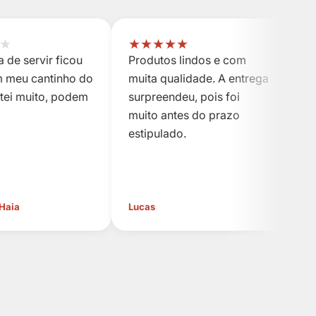
★
★
★
★
★
★
 de servir ficou
Produtos lindos e com
P
m meu cantinho do
muita qualidade. A entrega
m
stei muito, podem
surpreendeu, pois foi
s
muito antes do prazo
m
estipulado.
es
 Haia
Lucas
Cl