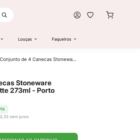
Louças
Faqueiros
Conjunto de 4 Canecas Stoneware Orgânico Preto Matte 273ml - Porto Brasil
necas Stoneware
te 273ml - Porto
PIX
3,33 sem juros