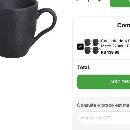
Com
Conjunto de 4 
Matte 273ml - Po
R$ 139,99
Total:
ADICION
Consulte o prazo estima