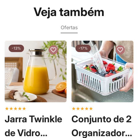
Veja também
Ofertas
-13%
-17%
★
★
★
★
★
★
★
★
★
★
Jarra Twinkle
Conjunto de 2
de Vidro
Organizadores