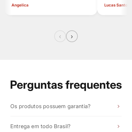
Angelica
Lucas Santos
‹
›
Perguntas frequentes
Os produtos possuem garantia?
Sim! Todos os nossos produtos possuem garantia
Entrega em todo Brasil?
contra defeitos de fabricação, conforme previsto