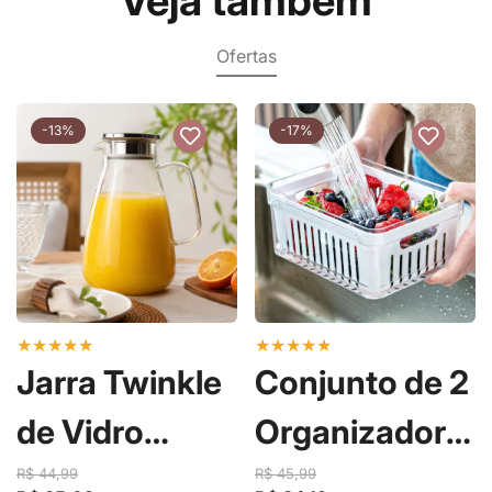
Ofertas
-13%
-17%
★
★
★
★
★
★
★
★
★
★
Jarra Twinkle
Conjunto de 2
de Vidro
Organizadores
Borossilicato
de Geladeira
R$ 44,99
R$ 45,99