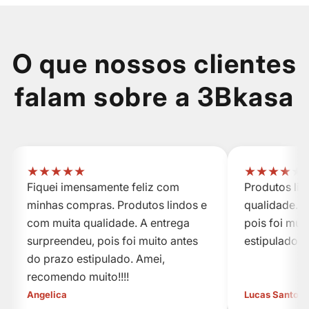
O que nossos clientes
falam sobre a 3Bkasa
★
★
★
★
★
★
★
★
★
★
Fiquei imensamente feliz com
Produtos li
minhas compras. Produtos lindos e
qualidade. A
com muita qualidade. A entrega
pois foi mui
surpreendeu, pois foi muito antes
estipulado.
do prazo estipulado. Amei,
recomendo muito!!!!
Angelica
Lucas Santos