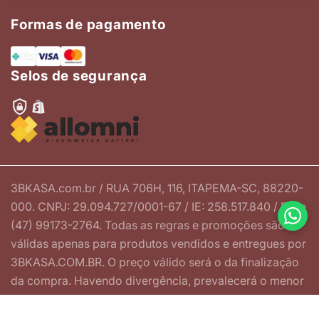
Formas de pagamento
Selos de segurança
3BKASA.com.br / RUA 706H, 116, ITAPEMA-SC, 88220-
000. CNPJ: 29.094.727/0001-67 / IE: 258.517.840 / Fone
(47) 99173-2764. Todas as regras e promoções são
válidas apenas para produtos vendidos e entregues por
3BKASA.COM.BR. O preço válido será o da finalização
da compra. Havendo divergência, prevalecerá o menor
preço ofertado.