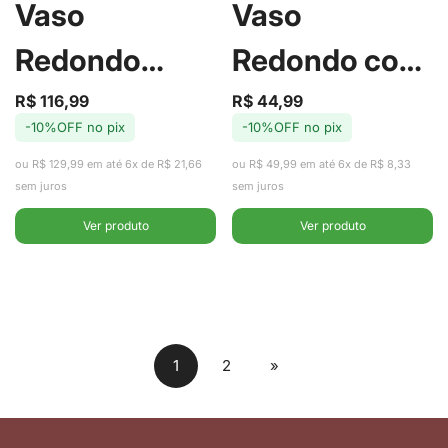
Vaso
Vaso
Redondo
Redondo com
Megan Kiwi
Alça Nelis D15
R$ 116,99
R$ 44,99
Preço
Preço
Preço
Preço
-10%OFF no pix
-10%OFF no pix
de
regular
de
regular
D27 A26 - TS
A12 - TS Brasil
venda
venda
ou R$ 129,99 em até 6x de R$ 21,66
ou R$ 49,99 em até 6x de R$ 8,33
Brasil
sem juros
sem juros
Ver produto
Ver produto
1
2
»