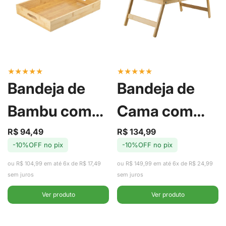
★
★
★
★
★
★
★
★
★
★
Bandeja de
Bandeja de
Bambu com
Cama com
Alças Sense
Alças de
R$ 94,49
R$ 134,99
Preço
Preço
Preço
Preço
-10%OFF no pix
-10%OFF no pix
de
regular
de
regular
37cm - Ou
Bambu Sense
venda
venda
ou R$ 104,99 em até 6x de R$ 17,49
ou R$ 149,99 em até 6x de R$ 24,99
50cm - Ou
sem juros
sem juros
Ver produto
Ver produto