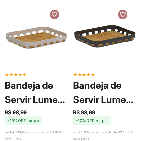
★
★
★
★
★
★
★
★
★
★
Bandeja de
Bandeja de
Servir Lume
Servir Lume
Bege 35cm -
Preta 35cm -
R$ 98,99
R$ 98,99
Preço
Preço
Preço
Preço
-10%OFF no pix
-10%OFF no pix
de
regular
de
regular
Ou
Ou
venda
venda
ou R$ 109,99 em até 6x de R$ 18,33
ou R$ 109,99 em até 6x de R$ 18,33
sem juros
sem juros