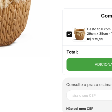
Com
Cesto folk com 
29cm x 35cm - 
R$ 279,99
Total:
ADICION
Consulte o prazo estima
Não sei meu CEP