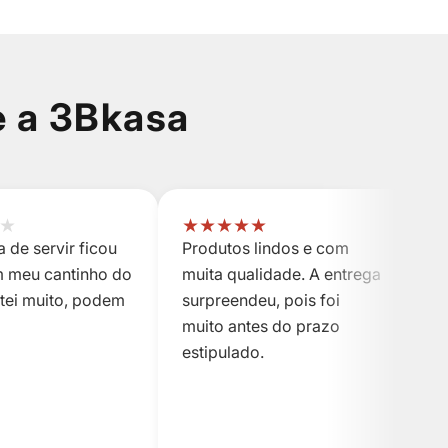
e a 3Bkasa
★
★
★
★
★
★
 de servir ficou
Produtos lindos e com
P
m meu cantinho do
muita qualidade. A entrega
m
stei muito, podem
surpreendeu, pois foi
s
muito antes do prazo
m
estipulado.
es