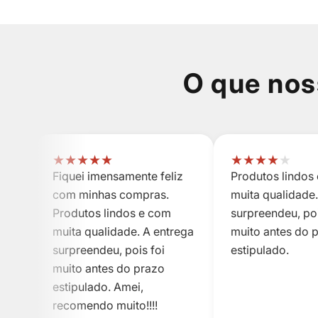
O que nos
★
★
★
★
★
★
★
★
★
★
Fiquei imensamente feliz
Produtos lindos
com minhas compras.
muita qualidade.
Produtos lindos e com
surpreendeu, poi
muita qualidade. A entrega
muito antes do 
surpreendeu, pois foi
estipulado.
muito antes do prazo
estipulado. Amei,
recomendo muito!!!!