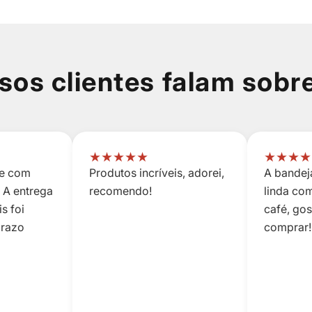
sos clientes falam sobr
★
★
★
★
★
★
★
★
★
 e com
Produtos incríveis, adorei,
A bandeja
 A entrega
recomendo!
linda co
s foi
café, go
prazo
comprar!