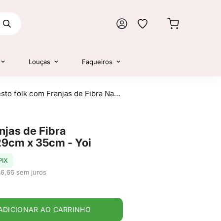
Louças
Faqueiros
Cesto folk com Franjas de Fibra Natural Seagrass 29cm x 35cm - Yoi
njas de Fibra
29cm x 35cm - Yoi
PIX
46,66 sem juros
ADICIONAR AO CARRINHO