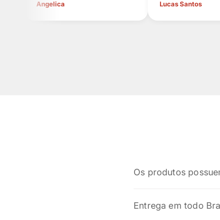
Angelica
Lucas Santos
Os produtos possue
Sim! Todos os nossos p
Entrega em todo Bra
legislação brasileira. 