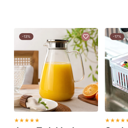
-13%
-17%
★
★
★
★
★
★
★
★
★