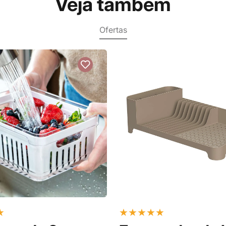
Veja também
Ofertas
★
★
★
★
★
★