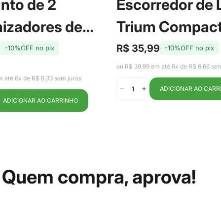
nto de 2
Escorredor de
izadores de
Trium Compac
eira com Cesto
Marrom Amênd
R$ 35,99
-10%OFF no pix
-10%OFF no pix
Preço
Preço
de
regular
 Fresh 2,2L - Ou
Ou
ou R$ 39,99 em até 6x de R$ 6,66 sem
venda
m até 6x de R$ 6,33 sem juros
ADICIONAR AO CARR
ADICIONAR AO CARRINHO
Quem compra, aprova!