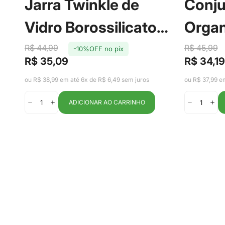
Jarra Twinkle de
Conju
Vidro Borossilicato
Organ
com Tampa em Aço
Gelad
R$ 44,99
R$ 45,99
-10%OFF no pix
R$ 35,09
R$ 34,19
Preço
Preço
Preço
Preço
Inox 2,2L -
Clear
de
regular
de
regular
ou R$ 38,99 em até 6x de R$ 6,49 sem juros
ou R$ 37,99 e
venda
venda
Fracalanza
ADICIONAR AO CARRINHO