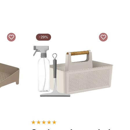
-29%
★
★
★
★
★
★