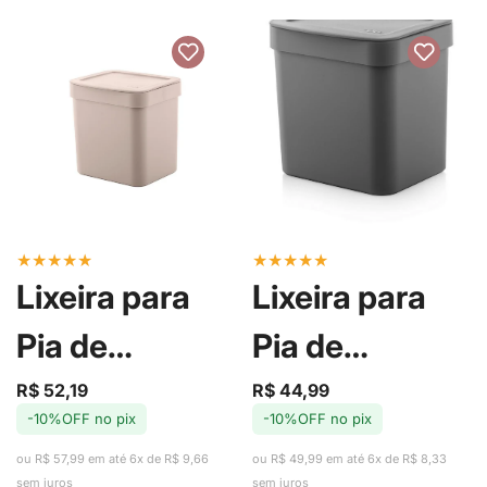
★
★
★
★
★
★
★
★
★
★
Lixeira para
Lixeira para
Pia de
Pia de
Cozinha Trium
Cozinha Trium
R$ 52,19
R$ 44,99
Preço
Preço
Preço
Preço
-10%OFF no pix
-10%OFF no pix
de
regular
de
regular
Bege 4,7L -
Cinza 4,7L -
venda
venda
ou R$ 57,99 em até 6x de R$ 9,66
ou R$ 49,99 em até 6x de R$ 8,33
sem juros
sem juros