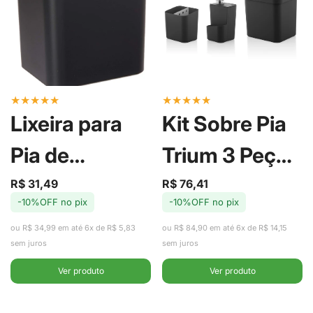
★
★
★
★
★
★
★
★
★
★
Lixeira para
Kit Sobre Pia
Pia de
Trium 3 Peças
Cozinha Trium
Preto - Ou
R$ 31,49
R$ 76,41
Preço
Preço
Preço
Preço
-10%OFF no pix
-10%OFF no pix
de
regular
de
regular
Preta 2,5L -
venda
venda
ou R$ 34,99 em até 6x de R$ 5,83
ou R$ 84,90 em até 6x de R$ 14,15
Ou
sem juros
sem juros
Ver produto
Ver produto