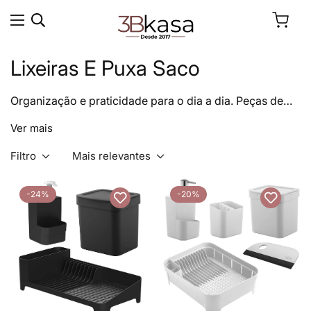
Lixeiras E Puxa Saco
Organização e praticidade para o dia a dia. Peças de
alta qualidade que ajudam a manter os ambientes
Ver mais
funcionais, unindo eficiência, beleza e sofisticação.
Filtro
Mais relevantes
-24%
-20%