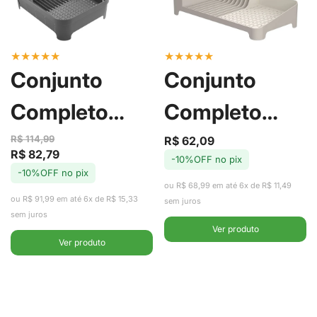
★
★
★
★
★
★
★
★
★
★
Conjunto
Conjunto
Completo
Completo
para Pia Trium
para Pia Trium
R$ 114,99
R$ 62,09
Preço
Preço
R$ 82,79
Preço
Preço
-10%OFF no pix
de
regular
com 5 Peças
com 3 Peças
-10%OFF no pix
de
regular
venda
ou R$ 68,99 em até 6x de R$ 11,49
venda
ou R$ 91,99 em até 6x de R$ 15,33
Chumbo - Ou
Bege - Ou
sem juros
sem juros
Ver produto
Ver produto