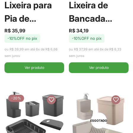
Lixeira para
Lixeira de
Pia de
Bancada
Cozinha Trium
Basculante
R$ 35,99
R$ 34,19
Preço
Preço
Preço
Preço
-10%OFF no pix
-10%OFF no pix
de
regular
de
regular
Bege 2,5L -
Bold Preta 1L -
venda
venda
ou R$ 39,99 em até 6x de R$ 6,66
ou R$ 37,99 em até 6x de R$ 6,33
Ou
Ou
sem juros
sem juros
Ver produto
Ver produto
-20%
ESGOTADO