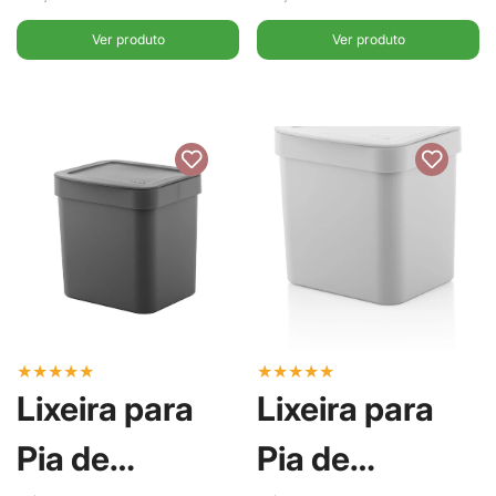
OU
OU
Ver produto
Ver produto
★
★
★
★
★
★
★
★
★
★
Lixeira para
Lixeira para
Pia de
Pia de