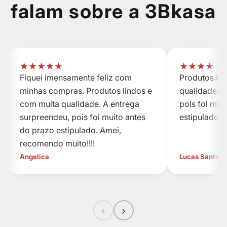
falam sobre a 3Bkasa
★
★
★
★
★
★
★
★
★
★
Fiquei imensamente feliz com
Produtos li
minhas compras. Produtos lindos e
qualidade. A
com muita qualidade. A entrega
pois foi mui
surpreendeu, pois foi muito antes
estipulado.
do prazo estipulado. Amei,
recomendo muito!!!!
Angelica
Lucas Santos
‹
›