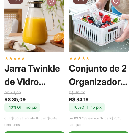
-13%
-17%
★
★
★
★
★
★
★
★
★
★
Jarra Twinkle
Conjunto de 2
de Vidro
Organizadores
Borossilicato
de Geladeira
R$ 44,99
R$ 45,99
R$ 35,09
R$ 34,19
Preço
Preço
Preço
Preço
com Tampa
com Cesto
-10%OFF no pix
-10%OFF no pix
de
regular
de
regular
venda
venda
ou R$ 38,99 em até 6x de R$ 6,49
ou R$ 37,99 em até 6x de R$ 6,33
em Aço Inox
Clear Fresh
sem juros
sem juros