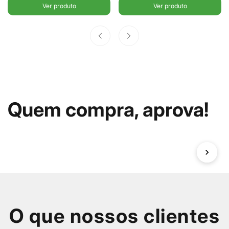
2,2L -
2,2L - Ou
Ver produto
Ver produto
Fracalanza
Quem compra, aprova!
O que nossos clientes