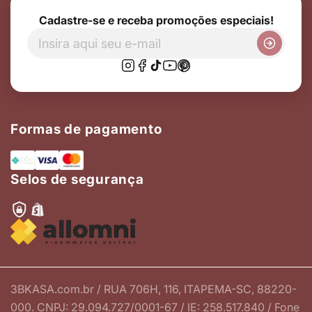
Cadastre-se e receba promoções especiais!
Formas de pagamento
Selos de segurança
3BKASA.com.br / RUA 706H, 116, ITAPEMA-SC, 88220-
000. CNPJ: 29.094.727/0001-67 / IE: 258.517.840 / Fone