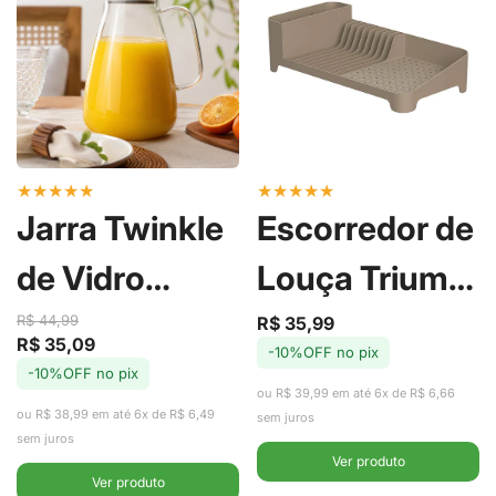
★
★
★
★
★
★
★
★
★
★
Jarra Twinkle
Escorredor de
de Vidro
Louça Trium
Borossilicato
Compact
R$ 44,99
R$ 35,99
Preço
Preço
R$ 35,09
Preço
Preço
-10%OFF no pix
de
regular
com Tampa
Marrom
-10%OFF no pix
de
regular
venda
ou R$ 39,99 em até 6x de R$ 6,66
venda
ou R$ 38,99 em até 6x de R$ 6,49
em Aço Inox
Amêndoa -
sem juros
sem juros
Ver produto
2,2L -
Ou
Ver produto