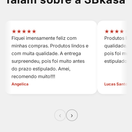
★
★
★
★
★
★
★
★
★
★
Fiquei imensamente feliz com
Produtos li
minhas compras. Produtos lindos e
qualidade. A
com muita qualidade. A entrega
pois foi mui
surpreendeu, pois foi muito antes
estipulado.
do prazo estipulado. Amei,
recomendo muito!!!!
Angelica
Lucas Santos
‹
›