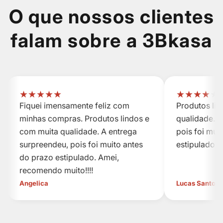
O que nossos clientes
falam sobre a 3Bkasa
★
★
★
★
★
★
★
★
★
★
Fiquei imensamente feliz com
Produtos li
minhas compras. Produtos lindos e
qualidade. A
com muita qualidade. A entrega
pois foi mui
surpreendeu, pois foi muito antes
estipulado.
do prazo estipulado. Amei,
recomendo muito!!!!
Angelica
Lucas Santos