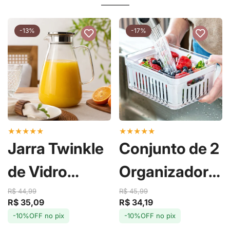
-13%
-17%
★
★
★
★
★
★
★
★
★
★
Jarra Twinkle
Conjunto de 2
de Vidro
Organizadores
Borossilicato
de Geladeira
R$ 44,99
R$ 45,99
R$ 35,09
R$ 34,19
Preço
Preço
Preço
Preço
com Tampa
com Cesto
-10%OFF no pix
-10%OFF no pix
de
regular
de
regular
venda
venda