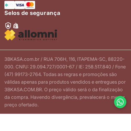
Selos de segurança
3BKASA.com.br / RUA 706H, 116, ITAPEMA-SC, 88220-
000. CNPJ: 29.094.727/0001-67 / IE: 258.517.840 / Fone
(47) 99173-2764. Todas as regras e promoções são
válidas apenas para produtos vendidos e entregues por
3BKASA.COM.BR. O preço válido será o da finalização
da compra. Havendo divergência, prevalecerá o menor
preço ofertado.