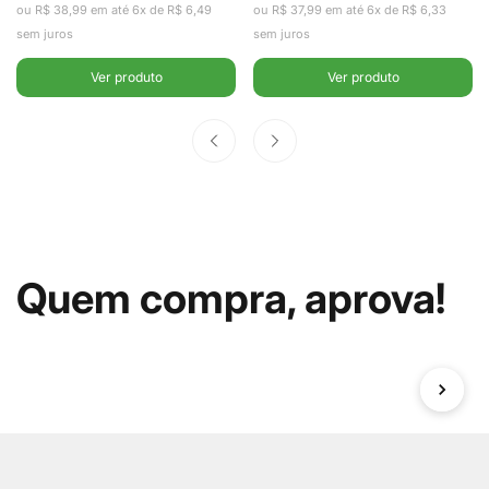
ou R$ 38,99 em até 6x de R$ 6,49
ou R$ 37,99 em até 6x de R$ 6,33
em Aço Inox
Clear Fresh
sem juros
sem juros
2,2L -
2,2L - Ou
Ver produto
Ver produto
Fracalanza
Quem compra, aprova!