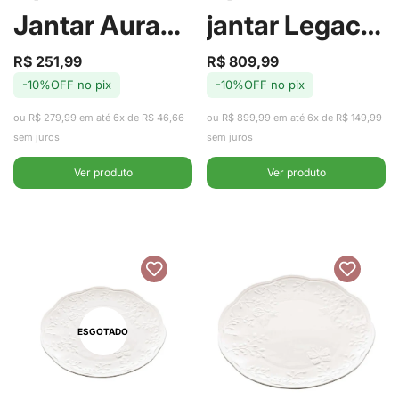
Jantar Aura
jantar Legacy
com 20 Peças
Gold com 42
R$ 251,99
R$ 809,99
Preço
Preço
Preço
Preço
-10%OFF no pix
-10%OFF no pix
de
regular
de
regular
de Porcelana -
Peças de
venda
venda
ou R$ 279,99 em até 6x de R$ 46,66
ou R$ 899,99 em até 6x de R$ 149,99
Tramontina
Porcelana -
sem juros
sem juros
Ver produto
Ver produto
L'Hermitage
ESGOTADO