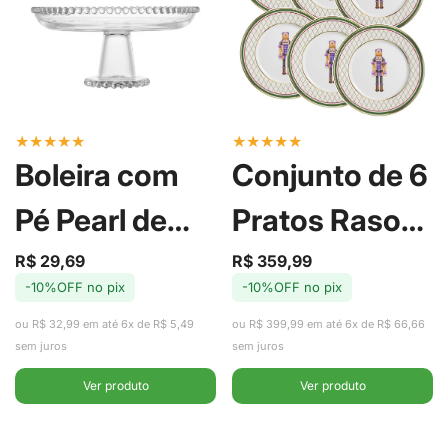
★
★
★
★
★
★
★
★
★
★
Boleira com
Conjunto de 6
Pé Pearl de
Pratos Raso
Cristal 20cm -
de Cerâmica
R$ 29,69
R$ 359,99
Preço
Preço
Preço
Preço
-10%OFF no pix
-10%OFF no pix
de
regular
de
regular
Wolff
Soldadinhos
venda
venda
ou R$ 32,99 em até 6x de R$ 5,49
ou R$ 399,99 em até 6x de R$ 66,66
com Filete de
sem juros
sem juros
Ver produto
Ver produto
Ouro 29cm -
Alleanza