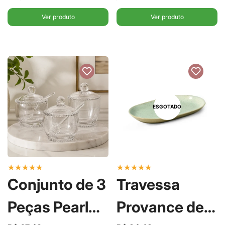
Soldadinhos
Ver produto
Ver produto
com Filete de
Ouro 21cm -
Alleanza
ESGOTADO
★
★
★
★
★
★
★
★
★
★
Conjunto de 3
Travessa
Peças Pearl
Provance de