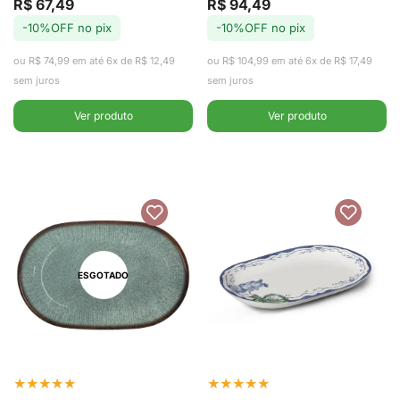
com Meleira -
Cerâmica
R$ 67,49
R$ 94,49
Preço
Preço
Preço
Preço
-10%OFF no pix
-10%OFF no pix
de
regular
de
regular
Wolff
34cm -
venda
venda
ou R$ 74,99 em até 6x de R$ 12,49
ou R$ 104,99 em até 6x de R$ 17,49
Alleanza
sem juros
sem juros
Ver produto
Ver produto
ESGOTADO
★
★
★
★
★
★
★
★
★
★