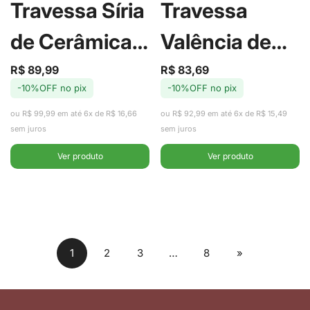
Travessa Síria
Travessa
de Cerâmica
Valência de
34cm -
Cerâmica
R$ 89,99
R$ 83,69
Preço
Preço
Preço
Preço
-10%OFF no pix
-10%OFF no pix
de
regular
de
regular
Alleanza
34cm -
venda
venda
ou R$ 99,99 em até 6x de R$ 16,66
ou R$ 92,99 em até 6x de R$ 15,49
Alleanza
sem juros
sem juros
Ver produto
Ver produto
1
2
3
…
8
»