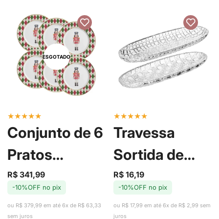
ESGOTADO
★
★
★
★
★
★
★
★
★
★
Conjunto de 6
Travessa
Pratos
Sortida de
Sobremesa
Cristal - Lyor
R$ 341,99
R$ 16,19
Preço
Preço
Preço
Preço
-10%OFF no pix
-10%OFF no pix
de
regular
de
regular
de Cerâmica
venda
venda
ou R$ 379,99 em até 6x de R$ 63,33
ou R$ 17,99 em até 6x de R$ 2,99 sem
sem juros
juros