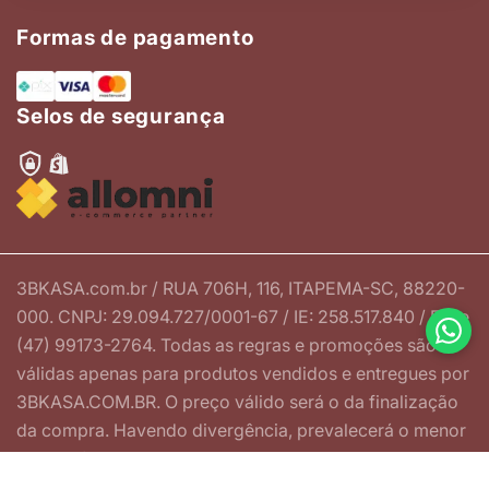
Formas de pagamento
Selos de segurança
3BKASA.com.br / RUA 706H, 116, ITAPEMA-SC, 88220-
000. CNPJ: 29.094.727/0001-67 / IE: 258.517.840 / Fone
(47) 99173-2764. Todas as regras e promoções são
válidas apenas para produtos vendidos e entregues por
3BKASA.COM.BR. O preço válido será o da finalização
da compra. Havendo divergência, prevalecerá o menor
preço ofertado.