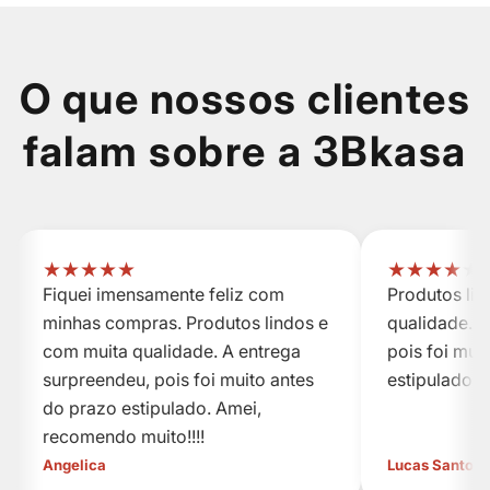
O que nossos clientes
falam sobre a 3Bkasa
★
★
★
★
★
★
★
★
★
★
Fiquei imensamente feliz com
Produtos li
minhas compras. Produtos lindos e
qualidade. A
com muita qualidade. A entrega
pois foi mui
surpreendeu, pois foi muito antes
estipulado.
do prazo estipulado. Amei,
recomendo muito!!!!
Angelica
Lucas Santos