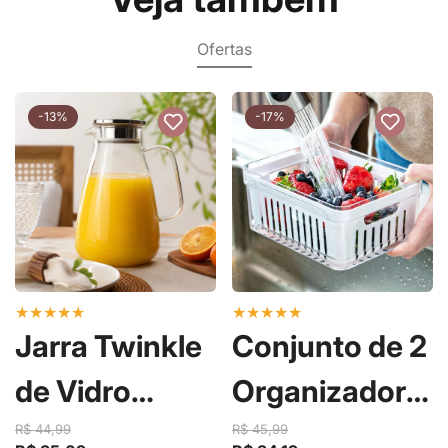
Ofertas
-13%
-17%
★
★
★
★
★
★
★
★
★
★
Jarra Twinkle
Conjunto de 2
de Vidro
Organizadores
Borossilicato
de Geladeira
R$ 44,99
R$ 45,99