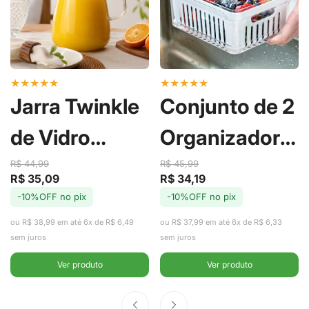
★
★
★
★
★
★
★
★
★
★
Jarra Twinkle
Conjunto de 2
de Vidro
Organizadores
Borossilicato
de Geladeira
R$ 44,99
R$ 45,99
R$ 35,09
R$ 34,19
Preço
Preço
Preço
Preço
com Tampa
com Cesto
-10%OFF no pix
-10%OFF no pix
de
regular
de
regular
venda
venda
ou R$ 38,99 em até 6x de R$ 6,49
ou R$ 37,99 em até 6x de R$ 6,33
em Aço Inox
Clear Fresh
sem juros
sem juros
2,2L -
2,2L - Ou
Ver produto
Ver produto
Fracalanza