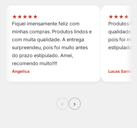
★
★
★
★
★
★
★
★
★
★
Fiquei imensamente feliz com
Produtos li
minhas compras. Produtos lindos e
qualidade. A
com muita qualidade. A entrega
pois foi mui
surpreendeu, pois foi muito antes
estipulado.
do prazo estipulado. Amei,
recomendo muito!!!!
Angelica
Lucas Santos
‹
›