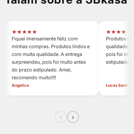
★
★
★
★
★
★
★
★
★
★
Fiquei imensamente feliz com
Produtos li
minhas compras. Produtos lindos e
qualidade. A
com muita qualidade. A entrega
pois foi mui
surpreendeu, pois foi muito antes
estipulado.
do prazo estipulado. Amei,
recomendo muito!!!!
Angelica
Lucas Santos
‹
›