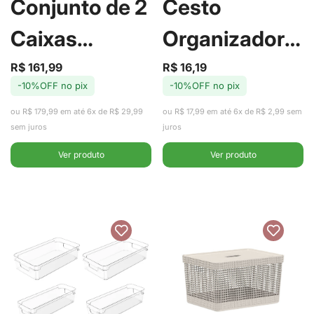
Conjunto de 2
Cesto
Caixas
Organizador
Organizadora
Flow Bege 3L
R$ 161,99
R$ 16,19
Preço
Preço
Preço
Preço
-10%OFF no pix
-10%OFF no pix
de
regular
de
regular
Cube Branco
- Ou
venda
venda
ou R$ 179,99 em até 6x de R$ 29,99
ou R$ 17,99 em até 6x de R$ 2,99 sem
18L - Ou
sem juros
juros
Ver produto
Ver produto