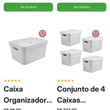
Ver produto
Ver produto
★
★
★
★
★
★
★
★
★
★
Caixa
Conjunto de 4
Organizadora
Caixas
R$ 98,99
R$ 323,99