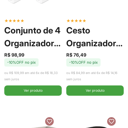
★
★
★
★
★
★
★
★
★
★
Conjunto de 4
Cesto
Organizadores
Organizador
de Armário
com Tampa
R$ 98,99
R$ 76,49
Preço
Preço
Preço
Preço
-10%OFF no pix
-10%OFF no pix
de
regular
de
regular
Clear - Ou
Grid Bege 20L
venda
venda
ou R$ 109,99 em até 6x de R$ 18,33
ou R$ 84,99 em até 6x de R$ 14,16
- Ou
sem juros
sem juros
Ver produto
Ver produto