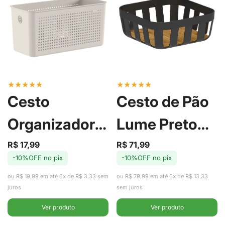
★
★
★
★
★
★
★
★
★
★
Cesto
Cesto de Pão
Organizador
Lume Preto
Flow Bege
24cm - Ou
R$ 17,99
R$ 71,99
Preço
Preço
Preço
Preço
-10%OFF no pix
-10%OFF no pix
de
regular
de
regular
4,2L - Ou
venda
venda
ou R$ 19,99 em até 6x de R$ 3,33 sem
ou R$ 79,99 em até 6x de R$ 13,33
juros
sem juros
Ver produto
Ver produto