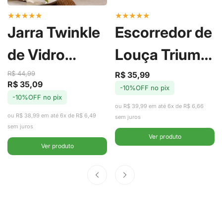
★
★
★
★
★
★
★
★
★
★
Jarra Twinkle
Escorredor de
de Vidro
Louça Trium
Borossilicato
Compact
R$ 44,99
R$ 35,99
Preço
Preço
R$ 35,09
Preço
Preço
-10%OFF no pix
de
regular
com Tampa
Marrom
-10%OFF no pix
de
regular
venda
ou R$ 39,99 em até 6x de R$ 6,66
venda
ou R$ 38,99 em até 6x de R$ 6,49
em Aço Inox
Amêndoa -
sem juros
sem juros
Ver produto
2,2L -
Ou
Ver produto
Fracalanza