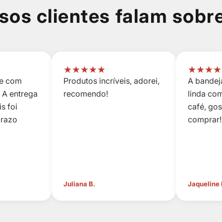
sos clientes falam sobr
★
★
★
★
★
★
★
★
★
 e com
Produtos incríveis, adorei,
A bandeja
 A entrega
recomendo!
linda co
s foi
café, go
prazo
comprar!
Juliana B.
Jaqueline