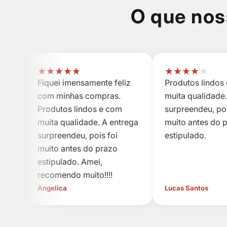
O que nos
★
★
★
★
★
★
★
★
★
★
Fiquei imensamente feliz
Produtos lindos
com minhas compras.
muita qualidade.
Produtos lindos e com
surpreendeu, poi
muita qualidade. A entrega
muito antes do 
surpreendeu, pois foi
estipulado.
muito antes do prazo
estipulado. Amei,
recomendo muito!!!!
Angelica
Lucas Santos