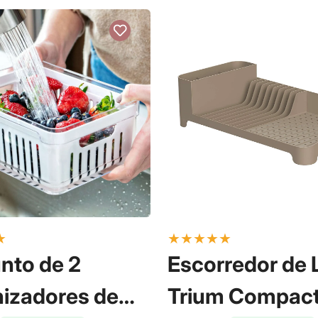
★
★
★
★
★
★
nto de 2
Escorredor de
izadores de
Trium Compac