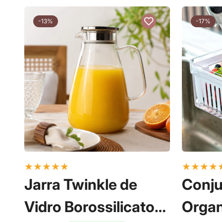
-13%
-17%
★
★
★
★
★
★
★
★
★
Jarra Twinkle de
Conju
Vidro Borossilicato
Organ