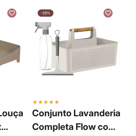
-29%
★
★
★
★
★
★
 Louça
Conjunto Lavanderia
P
t
Completa Flow com
S