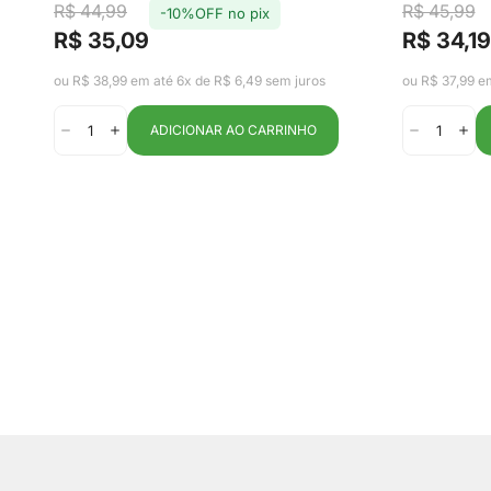
com Tampa em Aço
Gelad
R$ 44,99
R$ 45,99
-10%OFF no pix
R$ 35,09
R$ 34,19
Preço
Preço
Preço
Preço
Inox 2,2L -
Clear
de
regular
de
regular
ou R$ 38,99 em até 6x de R$ 6,49 sem juros
ou R$ 37,99 e
venda
venda
Fracalanza
ADICIONAR AO CARRINHO