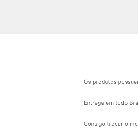
Os produtos possue
Sim! Todos os nossos p
Entrega em todo Bra
legislação brasileira. 
melhor solução.
Sim! Realizamos entrega
Consigo trocar o me
prazo e o valor do fr
Sim. Caso seja necessá