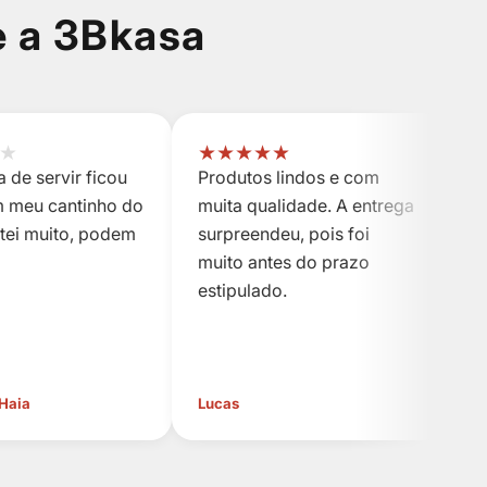
e a 3Bkasa
★
★
★
★
★
★
 de servir ficou
Produtos lindos e com
P
m meu cantinho do
muita qualidade. A entrega
m
stei muito, podem
surpreendeu, pois foi
s
muito antes do prazo
m
estipulado.
es
 Haia
Lucas
Cl