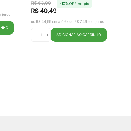
oa -
3 Peças Bege - Ou
R$ 63,99
-10%OFF no pix
T
R$
R$ 40,49
Pr
Pr
Preço
Preço
 juros
de
reg
de
regular
ou R
ou R$ 44,99 em até 6x de R$ 7,49 sem juros
ve
venda
INHO
ADICIONAR AO CARRINHO