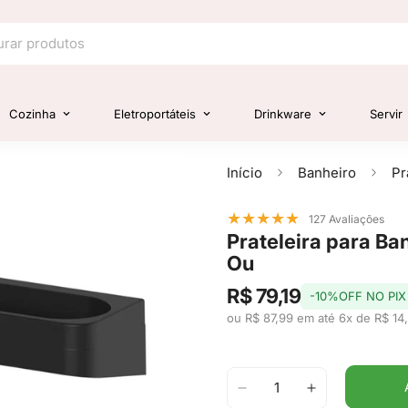
Cozinha
Eletroportáteis
Drinkware
Servir
Início
Banheiro
★
★
★
★
★
127 Avaliações
Prateleira para Ban
Ou
R$ 79,19
-10%OFF NO PIX
ou R$ 87,99 em até 6x de R$ 14