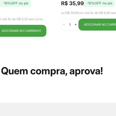
eira com Cesto
Marrom Amênd
R$ 35,99
-10%OFF no pix
-10%OFF no pix
Preço
Preço
de
regular
 Fresh 2,2L - Ou
Ou
ou R$ 39,99 em até 6x de R$ 6,66 sem
venda
m até 6x de R$ 6,33 sem juros
ADICIONAR AO CARR
ADICIONAR AO CARRINHO
Quem compra, aprova!