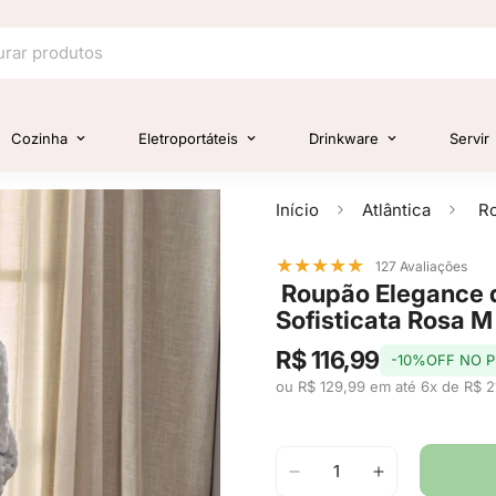
Cozinha
Eletroportáteis
Drinkware
Servir
Início
Atlântica
★
★
★
★
★
127 Avaliações
Roupão Elegance d
Sofisticata Rosa M 
R$ 116,99
-10%OFF NO P
ou R$ 129,99 em até 6x de R$ 2