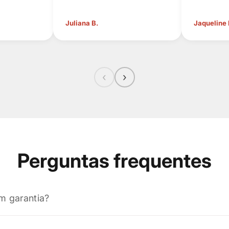
Juliana B.
Jaqueline
‹
›
Perguntas frequentes
m garantia?
rodutos possuem garantia contra defeitos de fabricação, co