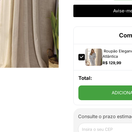
Avise-m
Com
Roupão Elegance
Atlântica
R$ 129,99
Total:
ADICION
Consulte o prazo estima