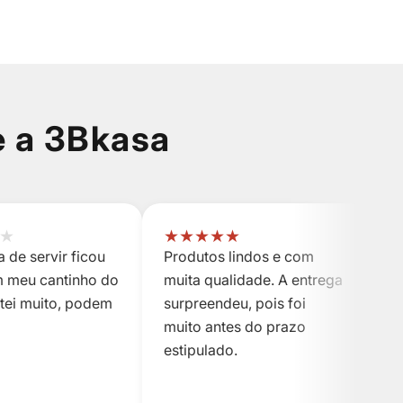
e a 3Bkasa
★
★
★
★
★
★
 de servir ficou
Produtos lindos e com
P
m meu cantinho do
muita qualidade. A entrega
m
stei muito, podem
surpreendeu, pois foi
s
muito antes do prazo
m
estipulado.
es