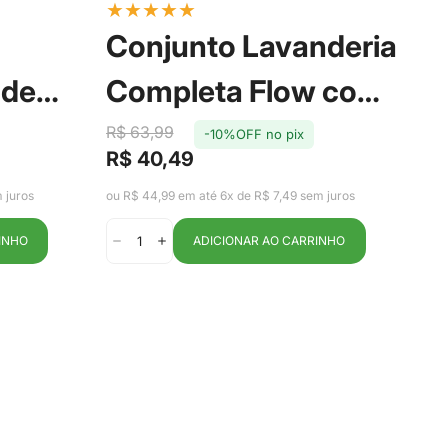
★
★
★
★
★
★
Conjunto Lavanderia
P
 de
Completa Flow com
S
 Cesto
3 Peças Bege - Ou
R$ 63,99
-10%OFF no pix
T
R$
R$ 40,49
Pr
Pr
Preço
Preço
L - Ou
de
reg
de
regular
ou R
 juros
ou R$ 44,99 em até 6x de R$ 7,49 sem juros
ve
venda
INHO
ADICIONAR AO CARRINHO