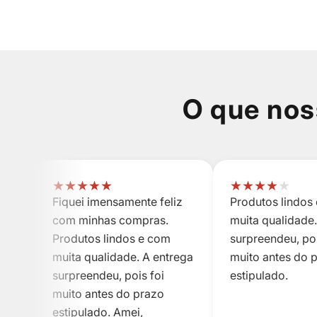
O que nos
★
★
★
★
★
★
★
★
★
★
Fiquei imensamente feliz
Produtos lindos
com minhas compras.
muita qualidade.
Produtos lindos e com
surpreendeu, poi
muita qualidade. A entrega
muito antes do 
surpreendeu, pois foi
estipulado.
muito antes do prazo
estipulado. Amei,