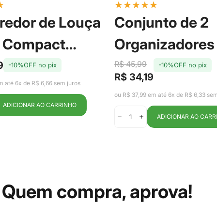
★
★
★
★
★
★
redor de Louça
Conjunto de 2
m Compact
Organizadores
om Amêndoa -
Geladeira com
R$ 45,99
9
-10%OFF no pix
-10%OFF no pix
R$ 34,19
Preço
Preço
Clear Fresh 2,2
m até 6x de R$ 6,66 sem juros
de
regular
ou R$ 37,99 em até 6x de R$ 6,33 sem
venda
ADICIONAR AO CARRINHO
ADICIONAR AO CARR
Quem compra, aprova!