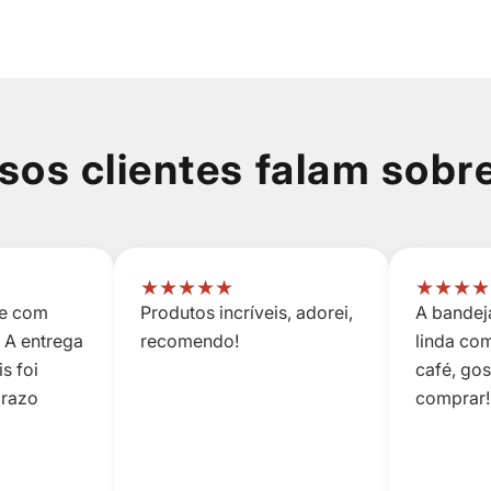
sos clientes falam sobr
★
★
★
★
★
★
★
★
★
 e com
Produtos incríveis, adorei,
A bandeja
 A entrega
recomendo!
linda co
s foi
café, go
prazo
comprar!