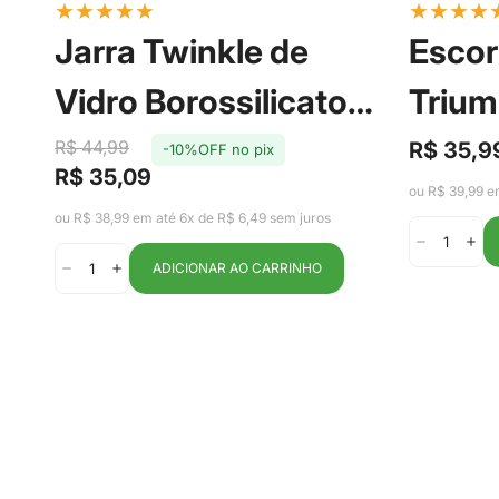
★
★
★
★
★
★
★
★
★
Jarra Twinkle de
Escor
Vidro Borossilicato
Triu
com Tampa em Aço
Marr
R$ 44,99
R$ 35,9
-10%OFF no pix
Preço
Preço
R$ 35,09
de
regular
Preço
Preço
Inox 2,2L -
Ou
ou R$ 39,99 e
venda
de
regular
ou R$ 38,99 em até 6x de R$ 6,49 sem juros
venda
Fracalanza
ADICIONAR AO CARRINHO