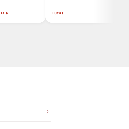
 Haia
Lucas
Cl
nforme previsto pela